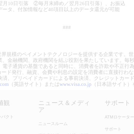
翌月10日引落 ②毎月末締め／翌月26日引落）、お振込
データ、付加情報など40項目以上のデータ還元が可能
###
、世界規模のペイメントテクノロジーを提供する企業です。世
金融機関、政府機関を結ぶ役割を果たしています。毎秒56,0
、電子通貨の基盤であると同時に、消費者を詐欺や不正行
、カード発行、融資、会費や利息の設定を消費者に直接行わな
決済、プリペイドカードによる事前決済、クレジットカー
.com
（英語サイト）または
www.visa.co.jp
（日本語サイト）
価値観
ニュース＆メディ
サポート
ア
ンパクト
ATMロケータ
ニュースルーム
サポート