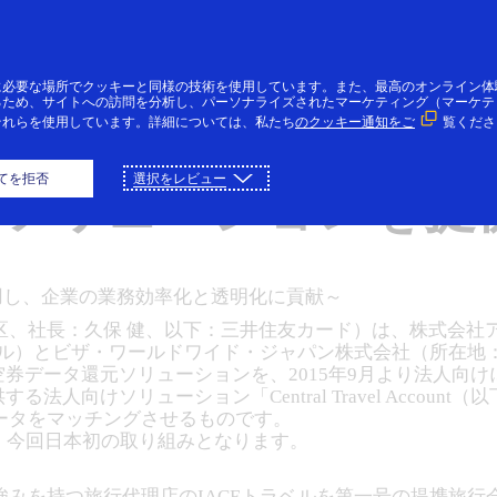
コンテンツにスキップ
個人のお客様
法人・個人事業主のお客様
VI
に必要な場所でクッキーと同様の技術を使用しています。また、最高のオンライン体
るため、サイトへの訪問を分析し、パーソナライズされたマーケティング（マーケテ
それらを使用しています。詳細については、私たち
のクッキー通知をご
覧くださ
、Visa法人カード導
てを拒否
選択をレビュー
元ソリューションを提
活用し、企業の業務効率化と透明化に貢献～
区、社長：久保 健、以下：三井住友カード）は、株式会社
ベル）とビザ・ワールドワイド・ジャパン株式会社（所在地
空券データ還元ソリューションを、2015年9月より法人向
法人向けソリューション「Central Travel Accou
ータをマッチングさせるものです。
、今回日本初の取り組みとなります。
みを持つ旅行代理店のIACEトラベルを第一号の提携旅行