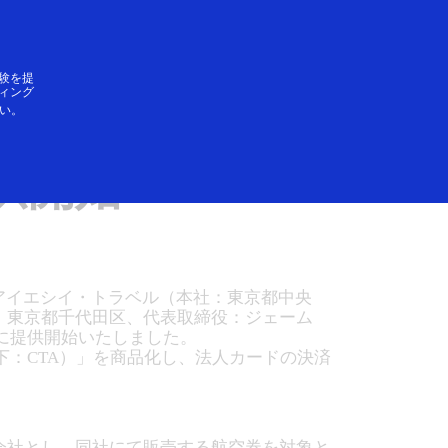
ログイン／登録
SAができること
験を提
ィング
い。
入企業向けに 航
供開始
アイエシイ・トラベル（本社：東京都中央
：東京都千代田区、代表取締役：ジェーム
けに提供開始いたしました。
nt（以下：CTA）」を商品化し、法人カードの決済
会社とし、同社にて販売する航空券を対象と