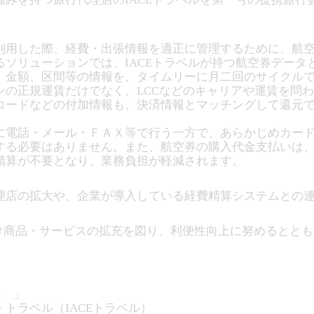
利用した際、経費・出張情報を適正に管理するために、航
ソリューションでは、IACEトラベルが持つ航空券データ
金額、区間等の情報を、タイムリーに月二回のサイクルで企
ンの正規運賃だけでなく、LCCなどのキャリアや運賃を問
コードなどの付加情報も、決済情報とマッチングして還元
電話・メール・ＦＡＸ等で行う一方で、あらかじめカード番
する必要はありません。また、航空券の購入代金支払いは
精算が不要となり、業務負担が軽減されます。
店の拡大や、企業が導入している経費精算システムとの連
向け商品・サービスの拡充を図り、利便性向上に努めるとと
nt 」
トラベル（IACEトラベル）