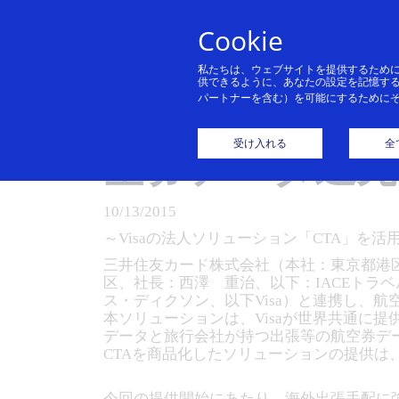
Cookie
私たちは、ウェブサイトを提供するため
供できるように、あなたの設定を記憶す
パートナーを含む）を可能にするために
三井住友カード
受け入れる
全
空券データ還
10/13/2015
～Visaの法人ソリューション「CTA」を
三井住友カード株式会社（本社：東京都港
区、社長：西澤 重治、以下：IACEトラ
ス・ディクソン、以下Visa）と連携し、航
本ソリューションは、Visaが世界共通に提供する
データと旅行会社が持つ出張等の航空券デ
CTAを商品化したソリューションの提供は
今回の提供開始にあたり、海外出張手配に強