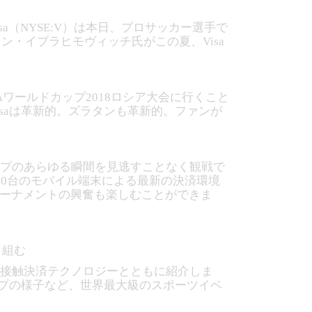
sa（NYSE:V）は本日、プロサッカー選手で
タン・イブラヒモヴィッチ氏がこの夏、Visa
Aワールドカップ2018ロシア大会に行くこと
isaは革新的。ズラタンも革新的。ファンが
。
カップのあらゆる瞬間を見逃すことなく観戦で
000台のモバイル端末による最新の決済環境
トーナメントの興奮も楽しむことができま
り組む
、非接触決済テクノロジーとともに紹介しま
アップの様子など、世界最大級のスポーツイベ