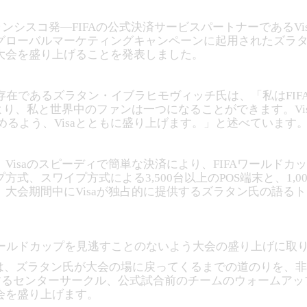
ランシスコ発―FIFAの公式決済サービスパートナーであるVi
ア大会グローバルマーケティングキャンペーンに起用されたズラ
大会を盛り上げることを発表しました。
存在であるズラタン・イブラヒモヴィッチ氏は、「私はFIF
により、私と世界中のファンは一つになることができます。V
しめるよう、Visaとともに盛り上げます。」と述べています
Visaのスピーディで簡単な決済により、FIFAワールド
式、スワイプ方式による3,500台以上のPOS端末と、1,
大会期間中にVisaが独占的に提供するズラタン氏の語る
ワールドカップを見逃すことのないよう大会の盛り上げに取
ーンでは、ズラタン氏が大会の場に戻ってくるまでの道のりを
占潜入するセンターサークル、公式試合前のチームのウォーム
会を盛り上げます。