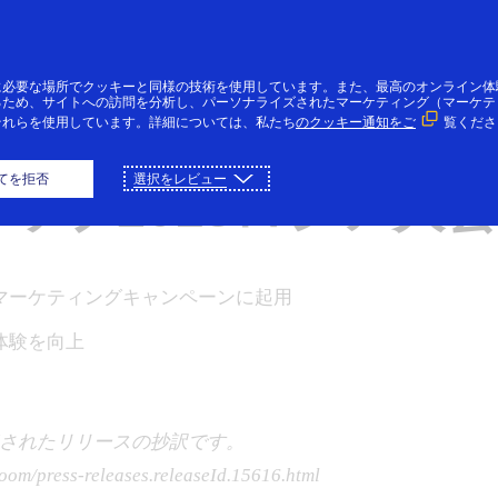
コンテンツにスキップ
個人のお客様
法人・個人事業主のお客様
VI
に必要な場所でクッキーと同様の技術を使用しています。また、最高のオンライン体
るため、サイトへの訪問を分析し、パーソナライズされたマーケティング（マーケテ
それらを使用しています。詳細については、私たち
のクッキー通知をご
覧くださ
タン・イブラヒモヴィ
てを拒否
選択をレビュー
カップ2018ロシア大
マーケティングキャンペーンに起用
体験を向上
発表されたリリースの抄訳です。
om/press-releases.releaseId.15616.html