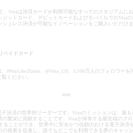
おいて、Visaは決済カードが利用可能なすべてのスタジアム
ジッドカード、デビットカードおよびモバイルでのVisa
ッシュレス決済が可能なイノベーションをご購入いただけ
プリペイドカード
#PayLikeZlatan、@Visa_US、3,100万人のフォ
comをご覧ください。
###
、電子決済の世界的リーダーです。Visaのミッションは、
の繁栄に貢献することです。Visaが保有する最先端のグ
引を処理することができ、世界中に安全かつ信頼のおける電子決済
引の発展を促進し、誰でもどこでも利用できる夢のキャッ