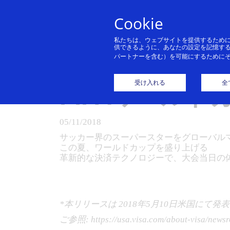
Cookie
私たちは、ウェブサイトを提供するため
供できるように、あなたの設定を記憶す
パートナーを含む）を可能にするために
Visa、ズラ
受け入れる
全
FIFAワールド
05/11/2018
サッカー界のスーパースターをグローバル
この夏、ワールドカップを盛り上げる
革新的な決済テクノロジーで、大会当日の
*本リリースは 2018年5月10日米国にて
ご参照: https://usa.visa.com/about-visa/newsro