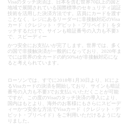
Visaのタッチ決済は、日本を含む世界70以上の国と
地域で展開されている国際標準のセキュリティ認証
技術を活用した決済方法です。店員にカードを渡す
ことなく、レジにあるリーダーに非接触対応のVisa
カード（クレジット・デビット・プリペイド）をタ
ッチするだけで、サインも暗証番号の入力も不要3
で、スピーディー
かつ安全にお支払いが完了します。世界では、多く
の国で非接触決済が一般的になっており、2020年ま
でには世界の全カードの約50%4が非接触対応にな
ると考えられています。
ローソンでは、すでに2018年1月30日より、ICによ
るVisaカードの決済を開始しており、サインも暗証
番号の入力も不要3でお支払いいただくことが可能
ですが、この度のVisaのタッチ決済の導入により、
国内はもとより、海外のお客様にもさらにスピーデ
ィーかつ安全な方法でVisaカード（クレジット・デ
ビット・プリペイド）をご利用いただけるようにな
りました。