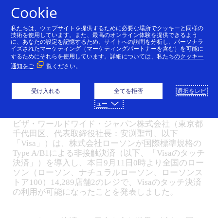
コンテンツにスキップ
Cookie
私たちは、ウェブサイトを提供するために必要な場所でクッキーと同様の
Visaのタッチ決済、ロー
技術を使用しています。また、最高のオンライン体験を提供できるよう
に、あなたの設定を記憶するため、サイトへの訪問を分析し、パーソナラ
イズされたマーケティング（マーケティングパートナーを含む）を可能に
ソン店舗で利用可能に～
するためにそれらを使用しています。詳細については、私たち
のクッキー
通知をご
覧ください。
本日から全国の約14,000
店舗で～
受け入れる
全てを拒否
選択をレビ
ュー
09/11/2018
ビザ・ワールドワイド・ジャパン株式会社（東京都
千代田区、代表取締役社長：安渕聖司、以下
「Visa」）は、株式会社ローソンが国際標準規格の
Type A/B1による非接触決済（以下、「Visaのタッチ
決済」）を導入し、本日9月11日0時より全国のロー
ソン（ローソン、ナチュラルローソン、ローソンス
トア100）14,289店舗2のレジで、Visaのタッチ決済
の利用が可能になったことを発表しました。