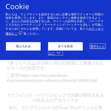
コンテンツにスキップ
Cookie
私たちは、ウェブサイトを提供するために必要な場所でクッキーと同様の
Visa、東京2020オリンピ
技術を使用しています。また、最高のオンライン体験を提供できるよう
に、あなたの設定を記憶するため、サイトへの訪問を分析し、パーソナラ
イズされたマーケティング（マーケティングパートナーを含む）を可能に
ック・パラリンピック競
するためにそれらを使用しています。詳細については、私たち
のクッキー
通知をご
覧ください。
技大会に向け、Team Visa
メンバーを発表
受け入れる
全てを拒否
選択をレビ
ュー
11/14/2019
*本リリースは 2019年11月13日米国にて発表された
リリースの抄訳です。
ご参照:
https://usa.visa.com/about-
visa/newsroom/press-releases.releaseId.16696.html
オリンピック・パラリンピックで活躍が期待される
30名以上のアスリートが
本日、サンフランシスコのTeam Visaサミットに集