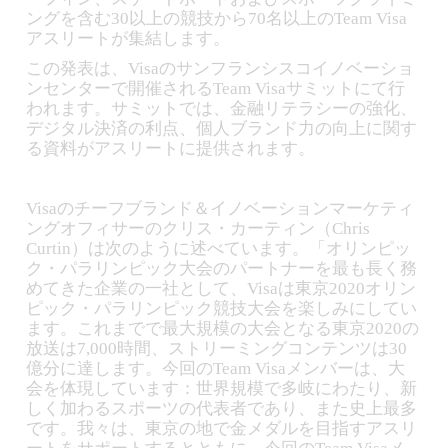
ングを含む30以上の競技から70名以上のTeam Visa
アスリートが集結します。
この発表は、Visaのサンフランシスコイノベーショ
ンセンターで開催されるTeam Visaサミットにて行
われます。サミットでは、金融リテラシーの強化、
デジタル決済の利点、個人ブランド力の向上に関す
る資料がアスリートに提供されます。
Visaのチーフブランド＆イノベーションマーケティ
ングオフィサーのクリス・カーティン（Chris
Curtin）は次のように述べています。「オリンピッ
ク・パラリンピック大会のパートナーを最も長く務
めてきた企業の一社として、Visaは東京2020オリン
ピック・パラリンピック競技大会を楽しみにしてい
ます。これまでで最大規模の大会となる東京2020の
放送は7,000時間、ストリーミングコンテンツは30
億分に達します。今回のTeam Visaメンバーは、大
会を体現しています：世界規模で多岐にわたり、新
しく加わるスポーツの代表者であり、また史上最多
です。我々は、東京の地で金メダルを目指すアスリ