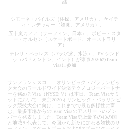
結
シモーネ・バイルズ（体操、アメリカ）、ケイテ
ィ・レデッキー（競泳、アメリカ）、
五十嵐カノア（サーフィン、日本）、ポピー・スタ
ー・オルセン（スケートボード、オーストラリ
ア）、
テレサ・ペラレス（パラ水泳、水泳）、PV シンド
ゥ（バドミントン、インド）が東京2020のTeam
Visaに参加
サンフランシスコ – オリンピック・パラリンピッ
ク大会のワールドワイド決済テクノロジーパートナ
ーを務めるVisa（NYSE: V）は本日、Team Visaサミ
ットにおいて、東京2020オリンピック・パラリンピ
ック競技大会に向け、これまでで最も多様性に富
む、最多市場からのTeam Visaのアスリートのメン
バーを発表しました。Team Visa史上最多の43の国
と地域を代表して、今回から新たに加わる競技のサ
ーフィン、スケートボードおよびスポーツクライミ