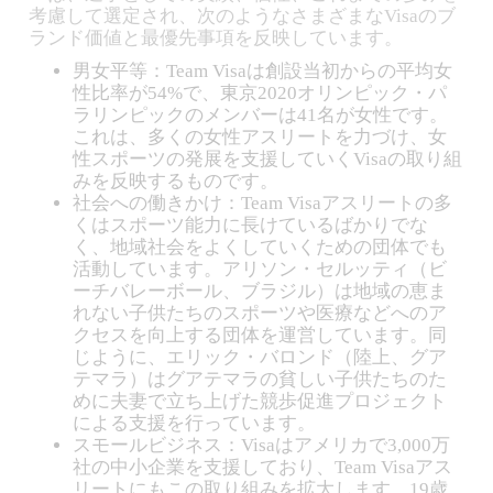
考慮して選定され、次のようなさまざまなVisaのブ
ランド価値と最優先事項を反映しています。
男女平等：Team Visaは創設当初からの平均女
性比率が54%で、東京2020オリンピック・パ
ラリンピックのメンバーは41名が女性です。
これは、多くの女性アスリートを力づけ、女
性スポーツの発展を支援していくVisaの取り組
みを反映するものです。
社会への働きかけ：Team Visaアスリートの多
くはスポーツ能力に長けているばかりでな
く、地域社会をよくしていくための団体でも
活動しています。アリソン・セルッティ（ビ
ーチバレーボール、ブラジル）は地域の恵ま
れない子供たちのスポーツや医療などへのア
クセスを向上する団体を運営しています。同
じように、エリック・バロンド（陸上、グア
テマラ）はグアテマラの貧しい子供たちのた
めに夫妻で立ち上げた競歩促進プロジェクト
による支援を行っています。
スモールビジネス：Visaはアメリカで3,000万
社の中小企業を支援しており、Team Visaアス
リートにもこの取り組みを拡大します。19歳