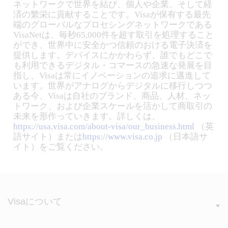
ネットワークで世界を結び、個人や企業、そして経
済の繁栄に貢献することです。Visaが保有する最先
端のグローバルなプロセシングネットワークである
VisaNetは、毎秒65,000件を超す取引を処理すること
ができ、世界中に安全かつ信頼のおける電子決済を
提供します。デバイスにかかわらず、誰でもどこで
も利用できるデジタル・コマースの急速な発展を目
指し、Visaは常にイノベーションの追求に邁進して
います。世界がアナログからデジタルに移行しつつ
ある今、Visaは自社のブランド、商品、人材、ネッ
トワーク、および企業スケールを活かして商取引の
未来を形作っていきます。詳しくは、
https://usa.visa.com/about-visa/our_business.html
（英
語サイト）または
https://www.visa.co.jp
（日本語サ
イト）をご覧ください。
Visaについて