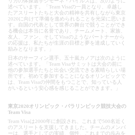
リカの体操選手シモーネ・バイルズは、次のように
述べています。「Team Visaの一員となり、卓越し
たアスリートたちと大会の精神を共有しながら東京
2020に向けて準備を進められることを光栄に思いま
す。自国の代表として世界の舞台で競うことができ
る機会は本当に名誉であり、チームメート、家族、
友人、ファン、そしてVisaのようなパートナーから
の応援は、私たちが生涯の目標と夢を達成していく
励みとなります。」
日本のサーフィン選手、五十嵐カノアは次のように
述べています。「Team Visaサミットは大会の前に
他の参加選手たちと出会い交流できる素晴らしい場
所です。初めて参加することになるオリンピックで
は、Team Visaの仲間をもつことで、知っている人
がいるという安心感を感じることができます。」
東京2020オリンピック・パラリンピック競技大会の
Team Visa
Team Visaは2000年に創設され、これまで500名近く
のアスリートを支援してきました。チームのメンバ
ーは、選手としての実績、個性、これまでの歩みを