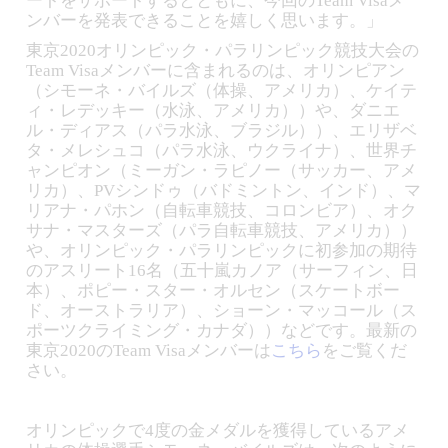
ートをサポートするとともに、今回のTeam Visaメ
ンバーを発表できることを嬉しく思います。」
東京2020オリンピック・パラリンピック競技大会の
Team Visaメンバーに含まれるのは、オリンピアン
（シモーネ・バイルズ（体操、アメリカ）、ケイテ
ィ・レデッキー（水泳、アメリカ））や、ダニエ
ル・ディアス（パラ水泳、ブラジル））、エリザベ
タ・メレシュコ（パラ水泳、ウクライナ）、世界チ
ャンピオン（ミーガン・ラピノー（サッカー、アメ
リカ）、PVシンドゥ（バドミントン、インド）、マ
リアナ・パホン（自転車競技、コロンビア）、オク
サナ・マスターズ（パラ自転車競技、アメリカ））
や、オリンピック・パラリンピックに初参加の期待
のアスリート16名（五十嵐カノア（サーフィン、日
本）、ポピー・スター・オルセン（スケートボー
ド、オーストラリア）、ショーン・マッコール（ス
ポーツクライミング・カナダ））などです。最新の
東京2020のTeam Visaメンバーは
こちら
をご覧くだ
さい。
オリンピックで4度の金メダルを獲得しているアメ