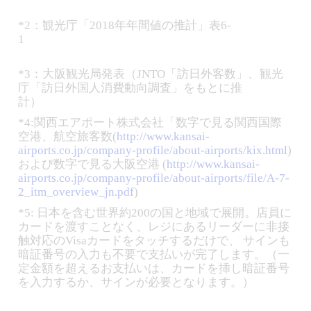
*2：観光庁「2018年年間値の推計」表6-
*3：大阪観光局発表（JNTO「訪日外客数」、観光
庁「訪日外国人消費動向調査」をもとに推
計
*4:関西エアポート株式会社「数字で見る関西国際
空港、航空旅客数(
http://www.kansai-
airports.co.jp/company-profile/about-airports/kix.html
)
および数字で見る大阪空港 (
http://www.kansai-
airports.co.jp/company-profile/about-airports/file/A-7-
2_itm_overview_jn.pdf
*5: 日本を含む世界約200の国と地域で展開。店員に
カードを渡すことなく、レジにあるリーダーに非接
触対応のVisaカードをタッチするだけで、 サインも
暗証番号の入力も不要で支払いが完了します。（一
定金額を超えるお支払いは、カードを挿し暗証番号
を入力するか、サインが必要となります。）