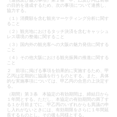
（連携及び協力事項）第２条 甲、乙及び丙は前条
の目的を達成するため、次の事項について連携し、
協力する。
（１）消費額を含む観光マーケティング分析に関す
ること
（２）観光地におけるタッチ決済を含むキャッシュ
レス環境の整備に関すること
（３）国内外の観光客への大阪の魅力発信に関する
こと
（４）その他大阪における観光振興の推進に関する
こと
２ 前項に掲げる事項を効果的に実施するため、甲
乙丙は定期的に協議を行うものとする。また、具体
的な実施事項については、甲乙丙の合意の上決定す
る。
（期間）第３条 本協定の有効期間は、締結日から
１年間とする。ただし、本協定の有効期間の満了す
る１か月前までに、甲乙丙のいずれからも異議の申
し入れがないときには、有効期限をさらに１年間延
長するものとし、その後も同様とする。