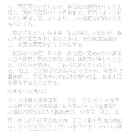
２ 甲乙丙のいずれかが、本協定の解約を申し出る
場合、解約予定日の１ヶ月前までに書面によって相
手方に通知することにより、この協定を解約できる
ものとする。
（協定の見直し）第４条 甲乙丙のいずれかが、協
定内容の変更を申し出たときは、その都度協議の
上、必要な変更を行うものとする。
（疑義等の決定）第５条 本協定に定めのない事項
又は本協定に定める事項に関し疑義等が生じたとき
は、甲乙丙が協議し、これを決定するものとす
る。 以上、この協定の締結を証するため、本書を３
通作成し、甲乙丙それぞれ記名押印の上、各自１通
を保有するものとする。
令和元年12月23日
甲：大阪府大阪府知事 吉村 洋文 乙： 大阪府
大阪市中央区南船場四丁目４番21号 りそな船場ビ
ル5階公益財団法人大阪観光局 理事長 溝畑 宏
丙：東京都千代田区丸の内二丁目４番１号 丸の内ビ
ルディング24階ビザ・ワールドワイド・ジャパン株