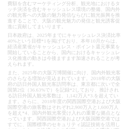
費額を含むマーケティング分析、観光地におけるタ
ッチ決済を含むキャッシュレス環境の整備、国内外
の観光客への大阪の魅力発信ならびに観光振興を推
進することで、大阪の観光魅力の発信と観光誘客促
進に貢献してまいります。
日本政府は、2025年までにキャッシュレス決済比率
40%という目標*1を掲げており、本年10月からは、
経済産業省がキャッシュレス・ポイント還元事業を
開始していることから、国内におけるキャッシュレ
ス化推進の動きは今後ますます加速されることが考
えられます。
また、2025年の大阪万博開催に向け、国内外観光客
のさらなる増加が見込まれています。2018年の大阪
府の訪日外国人観光客訪問率は、東京都に次いで全
国第2位（36.63%で）を記録*2しており、推計され
る訪日外国人観光客数は、1,142万人*3.を超えてい
ます。さらに、2018年度の関西国際空港および大阪
国際空港の旅客数はそれぞれ2,900万人と1,600万人
を超え*4、国内外観光客受け入れの重要な拠点とな
っています。関西国際空港および大阪国際空港では
すでに、国際標準のセキュリティ認証技術を活用し