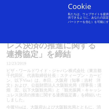
コンテンツにスキップ
Cookie
私たちは、ウェブサイトを提供
Visa、大阪府および公益
供できるように、あなたの設定
パートナーを含む）を可能にす
財団法人大阪観光局と
「観光振興・キャッシュ
レス決済の推進に関する
連携協定」を締結
12/23/2019
ビザ・ワールドワイド・ジャパン株式会社（東京都
千代田区、代表取締役社長：スティーブン・カーピ
ン、以下Visa）は、本日、大阪府（知事：吉村 洋
文）および、公益財団法人大阪観光局（理事長：溝
畑 宏、以下大阪観光局）と「観光振興・キャッシ
ュレス決済の推進に関する連携協定書」を締結いた
しました。
今後Visaは、大阪府および大阪観光局とともに、消