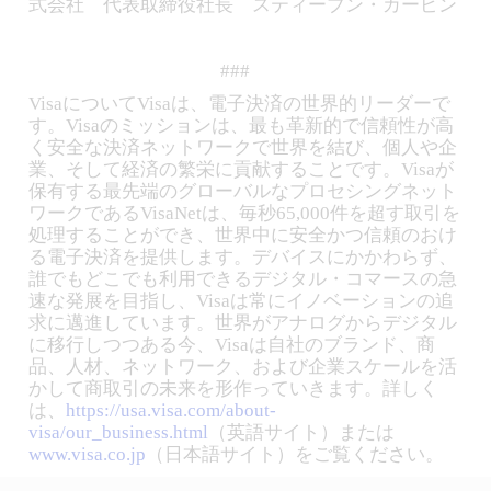
式会社 代表取締役社長 スティーブン・カーピン
###
VisaについてVisaは、電子決済の世界的リーダーで
す。Visaのミッションは、最も革新的で信頼性が高
く安全な決済ネットワークで世界を結び、個人や企
業、そして経済の繁栄に貢献することです。Visaが
保有する最先端のグローバルなプロセシングネット
ワークであるVisaNetは、毎秒65,000件を超す取引を
処理することができ、世界中に安全かつ信頼のおけ
る電子決済を提供します。デバイスにかかわらず、
誰でもどこでも利用できるデジタル・コマースの急
速な発展を目指し、Visaは常にイノベーションの追
求に邁進しています。世界がアナログからデジタル
に移行しつつある今、Visaは自社のブランド、商
品、人材、ネットワーク、および企業スケールを活
かして商取引の未来を形作っていきます。詳しく
は、
https://usa.visa.com/about-
visa/our_business.html
（英語サイト）または
www.visa.co.jp
（日本語サイト）をご覧ください。