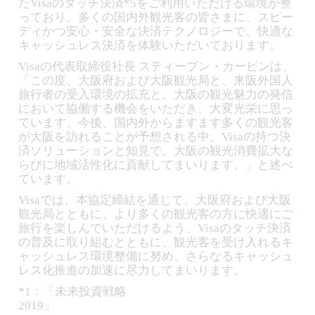
たVisaのタッチ決済*5をご利用いただける環境が整
っており、多くの国内外観光客の皆さまに、スピー
ディかつ安心・安全な決済テクノロジーで、快適な
キャッシュレス決済を体験いただいております。
Visaの代表取締役社長 スティーブン・カーピンは、
「この度、大阪府および大阪観光局と、来阪外国人
旅行者の受入環境の拡充と、大阪の観光魅力の発信
において協働する機会をいただき、大変光栄に思っ
ています。今後、国内外からますます多くの観光客
が大阪を訪れることが予想される中、Visaの持つ決
済ソリューションと知見で、大阪の観光消費拡大な
らびに地域活性化に貢献してまいります。」と述べ
ています。
Visaでは、本協定締結を通じて、大阪府および大阪
観光局とともに、より多くの観光客の方に快適にご
旅行を楽しんでいただけるよう、Visaのタッチ決済
の普及に取り組むとともに、観光客を受け入れるキ
ャッシュレス環境整備に努め、さらなるキャッシュ
レス化推進の加速に尽力してまいります。
*1：「未来投資戦略
2