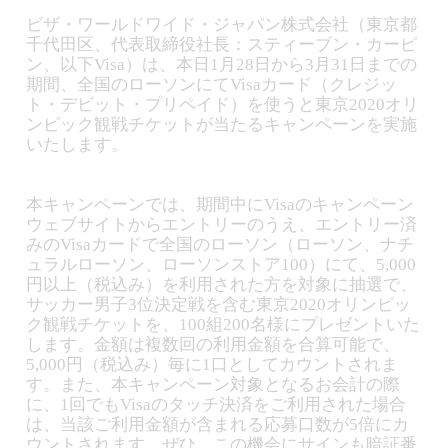
ビザ・ワールドワイド・ジャパン株式会社（東京都
千代田区、代表取締役社長：スティーブン・カーピ
ン、以下Visa）は、本日1月28日から3月31日までの
期間、全国のローソンにてVisaカード（クレジッ
ト・デビット・プリペイド）を使うと東京2020オリ
ンピック観戦チケットが当たるキャンペーンを実施
いたします。
本キャンペーンでは、期間中にVisaのキャンペーン
ウェブサイトからエントリーのうえ、エントリー済
みのVisaカードで全国のローソン（ローソン、ナチ
ュラルローソン、ローソンストア100）にて、5,000
円以上（税込み）を利用された方を対象に抽選で、
サッカー男子3位決定戦を含む東京2020オリンピッ
ク観戦チケットを、100組200名様にプレゼントいた
します。金額は複数回の利用金額を合算可能で、
5,000円（税込み）毎に1口としてカウントされま
す。また、本キャンペーン対象となるお会計の際
に、1回でもVisaのタッチ決済をご利用された場合
は、当該ご利用金額が含まれる応募口数が5倍にカ
ウントされます。ぜひ、この機会にサインも暗証番