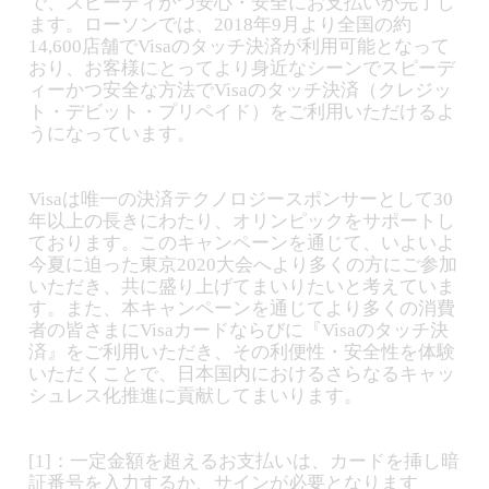
で、スピーディかつ安心・安全にお支払いが完了し
ます。ローソンでは、2018年9月より全国の約
14,600店舗でVisaのタッチ決済が利用可能となって
おり、お客様にとってより身近なシーンでスピーデ
ィーかつ安全な方法でVisaのタッチ決済（クレジッ
ト・デビット・プリペイド）をご利用いただけるよ
うになっています。
Visaは唯一の決済テクノロジースポンサーとして30
年以上の長きにわたり、オリンピックをサポートし
ております。このキャンペーンを通じて、いよいよ
今夏に迫った東京2020大会へより多くの方にご参加
いただき、共に盛り上げてまいりたいと考えていま
す。また、本キャンペーンを通じてより多くの消費
者の皆さまにVisaカードならびに『Visaのタッチ決
済』をご利用いただき、その利便性・安全性を体験
いただくことで、日本国内におけるさらなるキャッ
シュレス化推進に貢献してまいります。
[1]：一定金額を超えるお支払いは、カードを挿し暗
証番号を入力するか、サインが必要となります