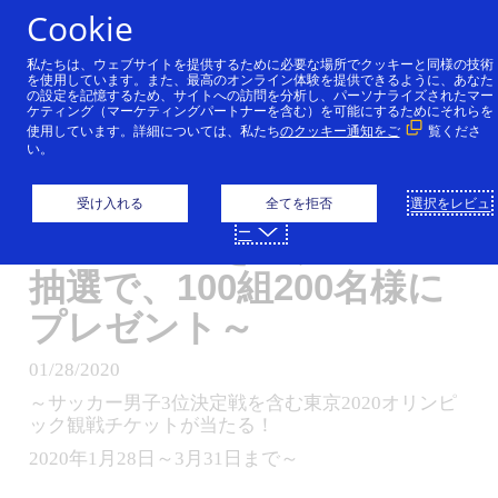
コンテンツにスキップ
Cookie
私たちは、ウェブサイトを提供するために必要な場所でクッキーと同様の技術
「Visaカードをローソン
を使用しています。また、最高のオンライン体験を提供できるように、あなた
の設定を記憶するため、サイトへの訪問を分析し、パーソナライズされたマー
ケティング（マーケティングパートナーを含む）を可能にするためにそれらを
で使って、東京2020オリ
使用しています。詳細については、私たち
のクッキー通知をご
覧くださ
い。
ンピック観戦チケットを
当てよう！」本日よりキ
受け入れる
全てを拒否
選択をレビュ
ー
ャンペーンをスタート～
抽選で、100組200名様に
プレゼント～
01/28/2020
～サッカー男子3位決定戦を含む東京2020オリンピ
ック観戦チケットが当たる！
2020年1月28日～3月31日まで～