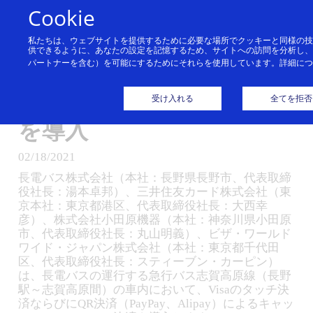
コンテンツにスキップ
Cookie
私たちは、ウェブサイトを提供するために必要な場所でクッキーと同様の
急行バス志賀高原線への
供できるように、あなたの設定を記憶するため、サイトへの訪問を分析し
パートナーを含む）を可能にするためにそれらを使用しています。詳細に
キャッシュレス・セルフ
決済にVisaのタッチ決済
受け入れる
全てを拒否
を導入
02/18/2021
長電バス株式会社（本社：長野県長野市、代表取締
役社長：湯本卓邦）、三井住友カード株式会社（東
京本社：東京都港区、代表取締役社長：大西幸
彦）、株式会社小田原機器（本社：神奈川県小田原
市、代表取締役社長：丸山明義）、ビザ・ワールド
ワイド・ジャパン株式会社（本社：東京都千代田
区、代表取締役社長：スティーブン・カーピン）
は、長電バスの運行する急行バス志賀高原線（長野
駅～志賀高原間）の車内において、Visaのタッチ決
済ならびにQR決済（PayPay、Alipay）によるキャッ