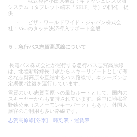
・ 株式会社小田原機器：キャッシュレス決済
システム（タブレット端末「SELF」等）の開発・提
供
・ ビザ・ワールドワイド・ジャパン株式会
社：Visaのタッチ決済導入サポート全般
５．急行バス志賀高原線について
長電バス株式会社が運行する急行バス志賀高原線
は、北陸新幹線長野駅からスキーリゾートとして有
名な志賀高原を直結するバス路線で、本シーズンは
定期便7往復を運行しています。
雪質のいい志賀高原への最短ルートとして、国内の
スキーヤーからも支持されています。途中に地獄谷
野猿公苑（スノーモンキーパーク）もあり、外国人
旅客のご利用も多い路線です。
志賀高原線[冬季] 時刻表・運賃表