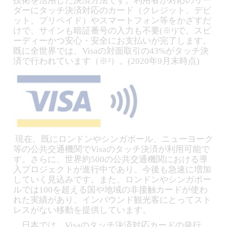
技術を活用した決済方法です。利用者が対応のリー
ダーにタッチ決済対応のカード（クレジット、デビ
ット、プリペイド）やスマートフォン等をかざすだ
けで、サインも暗証番号の入力も不要(※¹)で、スピ
ーディーかつ安心・安全にお支払いが完了します。
既に全世界では、Visaの対面取引の43%がタッチ決
済で行われています（※²）。(2020年9月末時点)
現在、既にロンドンやシンガポール、ニューヨーク
等の公共交通機関でVisaのタッチ決済が利用可能で
す。さらに、世界約500の公共交通機関における導
入プロジェクトが進行中であり、今後も急速に増加
していく見込みです。また、ロンドンやシンガポー
ルでは100を超える国や地域の非接触カードが使わ
れた実績があり、インバウンド観光客にとってスト
レスがない移動を提供しています。
日本では、Visaのタッチ決済対応カードの発行