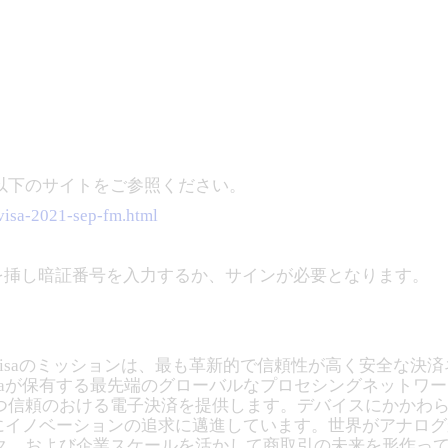
以下のサイトをご参照ください。
/visa-2021-sep-fm.html
ードを挿し暗証番号を入力するか、サインが必要となります。
。Visaのミッションは、最も革新的で信頼性が高く安全な
が保有する最先端のグローバルなプロセシングネットワークである
つ信頼のおける電子決済を提供します。デバイスにかかわ
常にイノベーションの追求に邁進しています。世界がアナログ
ク、および企業スケールを活かして商取引の未来を形作っ