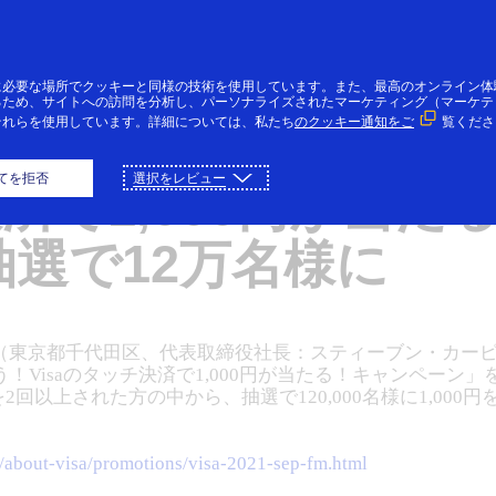
コンテンツにスキップ
個人のお客様
法人・個人事業主のお客様
VI
に必要な場所でクッキーと同様の技術を使用しています。また、最高のオンライン体
るため、サイトへの訪問を分析し、パーソナライズされたマーケティング（マーケテ
それらを使用しています。詳細については、私たち
のクッキー通知をご
覧くださ
ートで使おう！
てを拒否
選択をレビュー
決済で1,000円が当た
抽選で12万名様に
東京都千代田区、代表取締役社長：スティーブン・カーピン、
！Visaのタッチ決済で1,000円が当たる！キャンペーン」
2回以上された方の中から、抽選で120,000名様に1,00
p/about-visa/promotions/visa-2021-sep-fm.html