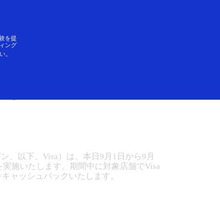
ログイン／登録
SAができること
験を提
ィング
い。
る！
以下、Visa）は、本日9月1日から9月
を実施いたします。期間中に対象店舗でVisa
0円をキャッシュバックいたします。