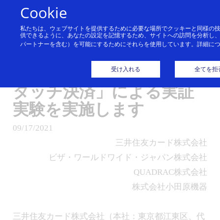
コンテンツにスキップ
Cookie
私たちは、ウェブサイトを提供するために必要な場所でクッキーと同様の
横浜市 市営路線バスでキ
供できるように、あなたの設定を記憶するため、サイトへの訪問を分析し
パートナーを含む）を可能にするためにそれらを使用しています。詳細に
ャッシュレス！
横浜市交通局と「Visaの
受け入れる
全てを拒
タッチ決済」による実証
実験を実施します
09/17/2021
三井住友カード株式会社
ビザ・ワールドワイド・ジャパン株式会社
QUADRAC株式会社
株式会社小田原機器
三井住友カード株式会社（本社：東京都江東区、代