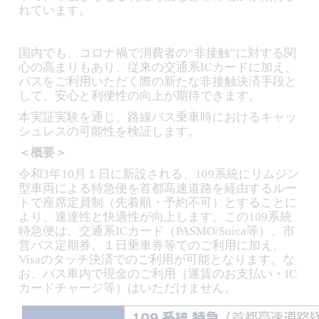
れています。
国内でも、コロナ禍で消費者の“非接触”に対する関
心の高まりもあり、従来の交通系ICカードに加え、
バスをご利用いただく際の新たな非接触決済手段と
して、安心と利便性の向上が期待できます。
本実証実験を通じ、路線バス乗車時におけるキャッ
シュレスの可能性を検証します。
＜概要＞
令和3年10月１日に新設される、109系統にリムジン
型車両による特急便を首都高速道路を経由するルー
トで座席定員制（先着順・予約不可）とすることに
より、速達性と快適性が向上します。この109系統
特急便は、交通系ICカード（PASMO/Suica等）、市
営バス定期券、１日乗車券等でのご利用に加え、
Visaのタッチ決済でのご利用が可能となります。な
お、バス車内で現金のご利用（運賃のお支払い・IC
カードチャージ等）はいただけません。