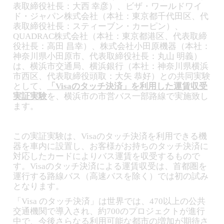
表取締役社長：大西 幸彦）、ビザ・ワールドワイ
ド・ジャパン株式会社（本社：東京都千代田区、代
表取締役社長：スティーブン・カーピン）、
QUADRAC株式会社（本社：東京都港区、代表取締
役社長：高田 昌幸）、株式会社小田原機器（本社：
神奈川県小田原市、代表取締役社長：丸山 明義）
は、横浜市交通局、横浜銀行（本社：神奈川県横浜
市西区、代表取締役頭取：大矢 恭好）との共同実験
として、
「Visaのタッチ決済」を利用した運賃収受
実証実験
を、横浜市の市営バス一部路線で実施致し
ます。
この実証実験は、Visaのタッチ決済を利用できる機
器を車内に設置し、お客様がお持ちのタッチ決済に
対応したカードによりバス運賃を収受するもので
す。Visaのタッチ決済による運賃収受は、首都圏を
運行する路線バス（高速バスを除く）では初の試み
となります。
「Visa のタッチ決済」は世界では、470以上の公共
交通機関で導入され、約700のプロジェクトが進行
中で、今後さらなる利用可能な都市の増加が期待さ