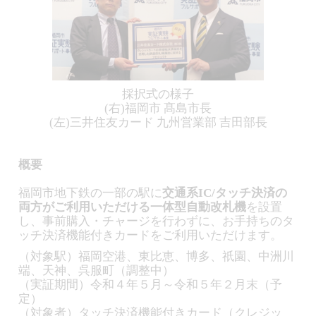
採択式の様子
(右)福岡市 髙島市長
(左)三井住友カード 九州営業部 吉田部長
概要
福岡市地下鉄の一部の駅に
交通系IC/タッチ決済の
両方がご利用いただける一体型自動改札機
を設置
し、事前購入・チャージを行わずに、お手持ちのタ
ッチ決済機能付きカードをご利用いただけます。
（対象駅）福岡空港、東比恵、博多、祇園、中洲川
端、天神、呉服町（調整中）
（実証期間）令和４年５月～令和５年２月末（予
定）
（対象者）タッチ決済機能付きカード（クレジッ