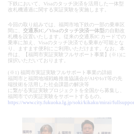
下鉄において、Visaのタッチ決済を活用した一体型
改札機通過に関する実証実験を実施します。
今回の取り組みでは、福岡市地下鉄の一部の乗車区
間に、
交通系IC／Visaのタッチ決済一体型
の自動改
札機を設置いたします。従来の交通系IC カードでの
乗車に加え、Visaのタッチ決済でも乗車が可能とな
り、ますます便利にご利用いただけます。なお、本
件は、【福岡市実証実験フルサポート事業】(※1)に
採択いただいております。
(※1) 福岡市実証実験フルサポート事業の詳細
福岡市と福岡地域戦略推進協議会がAIやIoT等の先
端技術を活用した社会課題の解決等
に繋がる実証実験プロジェクトを全国から募集し、
福岡市での実証実験をサポートするもの。
https://www.city.fukuoka.lg.jp/soki/kikaku/mirai/fullsuppo