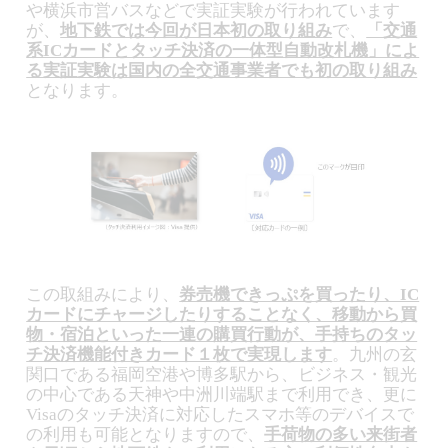
や横浜市営バスなどで実証実験が行われています
が、
地下鉄では今回が日本初の取り組み
で、
「交通
系ICカードとタッチ決済の一体型自動改札機」によ
る実証実験は国内の全交通事業者でも初の取り組み
となります。
この取組みにより、
券売機できっぷを買ったり、IC
カードにチャージしたりすることなく、移動から買
物・宿泊といった一連の購買行動が、手持ちのタッ
チ決済機能付きカード１枚で実現します
。九州の玄
関口である福岡空港や博多駅から、ビジネス・観光
の中心である天神や中洲川端駅まで利用でき、更に
Visaのタッチ決済に対応したスマホ等のデバイスで
の利用も可能となりますので、
手荷物の多い来街者