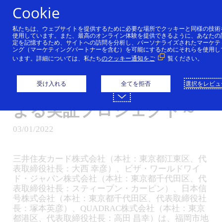
コンテンツにスキップ
Cookie
私たちは、ウェブサイトを提供するために必要な場所でクッキーと同様の技術
「福岡市地下鉄」Visaの
使用しています。また、最高のオンライン体験を提供できるように、あなたの
定を記憶するため、サイトへの訪問を分析し、パーソナライズされたマーケテ
ング（マーケティングパートナーを含む）を可能にするためにそれらを使用し
タッチ決済による実証実
います。詳細については、私たち
のクッキー通知をご
覧ください。
験 ～国内初 交通系IC/タ
受け入れる
全てを拒否
選択をレビュ
ッチ決済一体型改札機に
よる実証プロジェクト～
03/01/2022
三井住友カード株式会社（本社：東京都江東区、代
表取締役社長：大西 幸彦）、ビザ・ワールドワイ
ド・ジャパン株式会社（本社：東京都千代田区、代
表取締役社長：スティーブン・カーピン）、日本信
号株式会社（本社：東京都千代田区、代表取締役社
長：塚本英彦）、QUADRAC株式会社（本社：東京
都港区、代表取締役社長：高田 昌幸）は、福岡市地