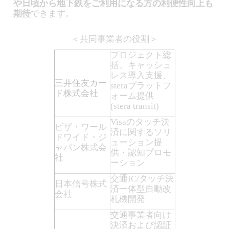
や日頃から地下鉄をご利用になる方の利便性向上も
期待
できます。
＜共同事業者の役割＞
プロジェクト総
括、キャッシュ
レス導入支援、
三井住友カー
steraプラットフ
ド株式会社
ォーム提供
(stera transit)
Visaのタッチ決
ビザ・ワール
済に関するソリ
ドワイド・ジ
ューション提
ャパン株式会
供・認知プロモ
社
ーション
交通IC/タッチ決
日本信号株式
済一体型自動改
会社
札機開発
交通事業者向け
決済および認証