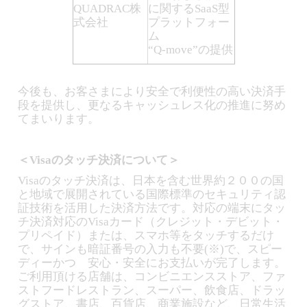
QUADRAC株
に関するSaaS型
式会社
プラットフォー
ム
“Q-move”の提供
今後も、お客さまにより安全で利便性の高い決済手
段を提供し、更なるキャッシュレス化の推進に努め
てまいります。
＜Visaのタッチ決済について＞
Visaのタッチ決済は、日本を含む世界約２００の国
と地域で展開されている国際標準のセキュリティ認
証技術を活用した決済方法です。対応の端末にタッ
チ決済対応のVisaカード（クレジット・デビット・
プリペイド）または、スマホ等をタッチするだけ
で、サインも暗証番号の入力も不要(※)で、スピー
ディーかつ 安心・安全にお支払いが完了します。
ご利用頂ける店舗は、コンビニエンスストア、ファ
ストフードレストラン、スーパー、飲食店、ドラッ
グストア、書店、百貨店、商業施設など、日常生活