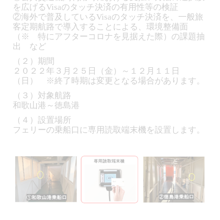
を広げるVisaのタッチ決済の有用性等の検証
②海外で普及しているVisaのタッチ決済を、一般旅
客定期航路で導入することによる、環境整備面
（※ 特にアフターコロナを見据えた際）の課題抽
出 など
（２）期間
２０２２年３月２５日（金）～１２月１１日
（日） ※終了時期は変更となる場合があります。
（３）対象航路
和歌山港～徳島港
（４）設置場所
フェリーの乗船口に専用読取端末機を設置します。