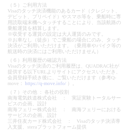
（５）ご利用方法
Visaのタッチ決済機能のあるカード（クレジット、
デビット、プリペイド）やスマホ等を、乗船時に専
用読取端末機へタッチすることにより、当該航路の
乗船運賃を精算します。
※収受する運賃の設定は大人運賃のみです。
※お車なし（徒歩）でご乗船の場合にのみ、タッチ
決済がご利用いただけます。（乗用車やバイク等の
航送時の決済にはご利用いただけません）
（６）利用履歴の確認方法
Visaのタッチ決済のご利用履歴は、QUADRAC社が
提供する以下URLよりサイトにアクセスいただき、
会員登録手続き後に、ご覧いただけます（参考Q-
move：
https://q-move.info/
）。
（７）その他 ： 各社の役割
南海電気鉄道株式会社 ： 実証実験トータルサー
ビスの企画、設計
南海フェリー株式会社 ： 南海フェリーにおける
サービスの企画、設計
三井住友カード株式会社 ： Visaのタッチ決済導
入支援、steraプラットフォーム提供