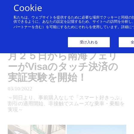
コンテンツにスキップ
Cookie
私たちは、ウェブサイトを提供するために必要な場所でクッキーと同様の
【日本初】 鉄道×船舶
供できるように、あなたの設定を記憶するため、サイトへの訪問を分析し
パートナーを含む）を可能にするためにそれらを使用しています。詳細に
Visaのタッチ決済を用い
た乗り継ぎ環境の提供 ３
受け入れる
月２５日から南海フェリ
ーがVisaのタッチ決済の
実証実験を開始！
03/10/2022
～同日より、事前購入なしで「スマート好きっぷ」
割引の適用開始、非接触でスムーズな乗車・乗船を
実現～