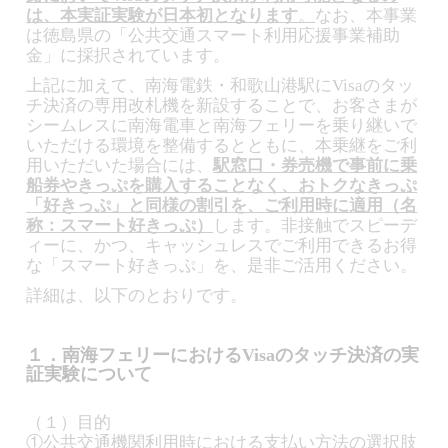
は、本実証実験が日本初となります
。
なお、本事業
は徳島県の「公共交通スマート利用応援事業補助
金」に採択されています。
上記に加えて、南海電鉄・和歌山港駅にVisaのタッ
チ決済の専用改札機を新設することで、お客さまが
シームレスに南海電車と南海フェリーを乗り継いで
いただける環境を整備するとともに、本乗継をご利
用いただいた場合には、
駅窓口・券売機で事前に乗
船券やきっぷを購入することなく、おトクなきっぷ
「好きっぷ」と同様の割引を、ご利用時に適用（名
称：スマート好きっぷ）
します。非接触でスピーデ
ィーに、かつ、キャッシュレスでご利用できるお得
な「スマート好きっぷ」を、是非ご活用ください。
詳細は、以下のとおりです。
１．南海フェリーにおけるVisaのタッチ決済の実
証実験について
（１）目的
①公共交通機関利用時における支払い方法の選択肢