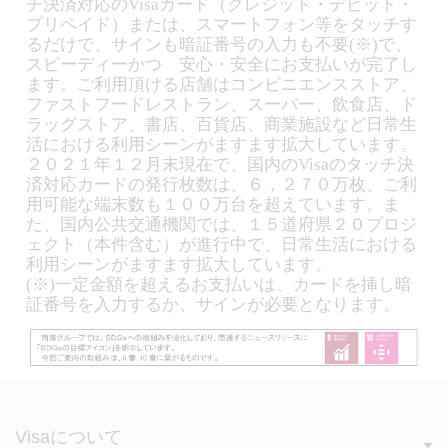
チ決済対応のVisaカード（クレジット・デビット・
プリペイド）または、スマートフォン等をタッチす
るだけで、サインも暗証番号の入力も不要(※)で、
スピーディーかつ 安心・安全にお支払いが完了し
ます。ご利用頂ける店舗はコンビニエンスストア、
ファストフードレストラン、スーパー、飲食店、ド
ラッグストア、書店、百貨店、商業施設など日常生
活における利用シーンがますます拡大しています。
２０２１年１２月末現在で、国内のVisaのタッチ決
済対応カードの発行枚数は、６，２７０万枚、ご利
用可能な端末数も１００万台を超えています。ま
た、国内公共交通機関では、１５道府県２０プロジ
ェクト（本件含む）が進行中で、日常生活における
利用シーンがますます拡大しています。
(※)一定金額を超えるお支払いは、カードを挿し暗
証番号を入力するか、サインが必要となります。
Visaについて