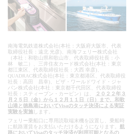
南海電気鉄道株式会社(本社：大阪府大阪市、代表
取締役社長：遠北 光彦)、南海フェリー株式会社
（本社：和歌山県和歌山市、代表取締役社長：小
林 敏二）、三井住友カード株式会社(本社：東京
都江東区、代表取締役社長：大西 幸彦)、
QUADRAC株式会社(本社：東京都港区、代表取締役
社長：高田 昌幸)、ビザ・ワールドワイド・ジャ
パン株式会社(本社：東京都千代田区、代表取締役
社長：スティーブン・カーピン）は、
２０２２年３
月２５日（金）から１２月１１日（日）まで、和歌
山港と徳島港においてVisaのタッチ決済による実証
実験を実施
します。
フェリー乗船口に専用読取端末機を設置し、乗船時
に航路運賃をお支払いただけるようになります。
航
路においてVisaのタッチ決済が利用可能となるの