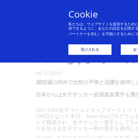
Cookie
私たちは、ウェブサイトを提供するため
供できるように、あなたの設定を記憶す
パートナーを含む）を可能にするために
Visa、Team
受け入れる
全
FIFA女子ワー
04/11/2023
競技場の内外で女性の平等と活躍を後押しし
日本からは女子サッカー岩渕真奈選手を選
2023 FIFA女子ワールドカップオースト
100日となった本日、Team Visaプログ
トで構成され、女子サッカー選手としてTe
りを見せる女子サッカー界の選手を後押し
Visaのシニアバイスプレジデントでスポンサ