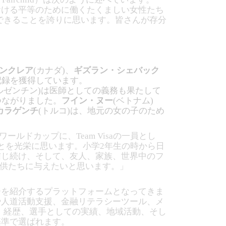
おける平等のために働くたくましい女性たち
迎できることを誇りに思います。皆さんが存分
ンクレア
(カナダ)、
ギズラン・シェバック
記録を獲得しています。
ルゼンチン)は医師としての義務も果たして
つながりました。
フイン・ヌー
(ベトナム)
カラゲンチ
(トルコ)は、地元の女の子のため
ルドカップに、Team Visaの一員とし
とを光栄に思います。小学2年生の時から日
信じ続け、そして、友人、家族、世界中のフ
子供たちに与えたいと思います。」
ーリーを紹介するプラットフォームとなってきま
や人道活動支援、金融リテラシーツール、メ
は、経歴、選手としての実績、地域活動、そし
基準で選ばれます。