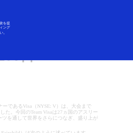
ログイン／登録
SAができること
験を提
ィング
い。
バーを発表 2023
00日
あるVisa（NYSE: V）は、大会まで
た。今回のTeam Visaは27ヵ国のアスリー
ポーツを通して世界をさらにつなぎ、盛り上が
airchild）は次のように述べています。