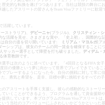
と歴史的な転換を遂げつつあります。当社は競技の舞台に
越したアスリートの皆さんをTeam Visaファミリーに歓
」
内外で活躍しています。
オーストラリア)、
デビーニャ
(ブラジル)、
クリスティン・シ
史的な活躍を見せ、さまざまな賞や、「史上初」、国際的な
リートは自分の道を切り開いています:
ミリアム・マヨルガ
(ア
ーダーシップは、彼女のチームの同一賃金を確保することに
人サッカー選手として障壁を打ち破りました。
ディデム・
る体育教師です。
手は次のように述べています。「4回目となるFIFA 女子ワー
2度目の優勝という夢に向かって世界でプレイできているこ
外でプレーするようになった今、自分の挑戦に対して常に
てきた、勇気と希望を、是非、目標や夢に挑戦するすべての
の500名以上のアスリートを手厚く支援し、彼らの感動的なスト
していくことができるよう、プログラムを通して資金援助
提供しています。本プログラムのTeam Visaアスリート
という当社のコアバリューにふさわしいかどうかといった