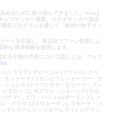
高めるために取り組んできました。Visaは
メキシコサッカー連盟、カナダサッカー協会
ア開発プログラムを通して、欧州の女子サッ
アスリートを応援し、各試合でファン投票によ
会場で革新的な決済体験を提供します。
会に関する今後の予定について詳しくは、ウェブ
tml
.
トラリア), デビーニャ (ブラジル), クリ
ラ・モントーヤ (コロンビア), シャーリー・ク
ー・シュレル (ドイツ), サラ・ビョーク・グン
ニャ(モロッコ), ギズラン・シェバック(モロ
パナマ）, エワ・パジョル(ポーランド), メ
ァレ・アスラニ(スウェーデン), ラモーナ・バ
ランド), ローレン・ジェームズ (イングラン