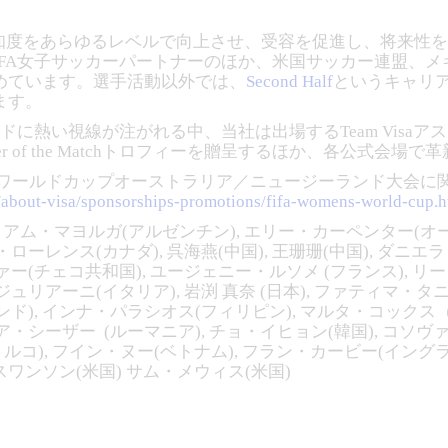
認知度をあらゆるレベルで向上させ、受容を促進し、将来性を
UEFA女子サッカーパートナーのほか、米国サッカー連盟、
めています。選手活動以外では、
Second Half
というキャリ
ます。
に熱い視線が注がれる中、当社は出場するTeam Visa
Player of the Matchトロフィーを贈呈するほか、各公式
IFA女子ワールドカップオーストラリア／ニュージーランド大
m/about-visa/sponsorships-promotions/fifa-womens-world-cup.h
アム・マヨルガ(アルゼンチン), エリー・カーペンター(オース
ーレンス(カナダ), 呉海燕(中国), 王珊珊(中国), ダニエ
ー(チェコ共和国), ユージェニー・ルソメ (フランス), リ
ュリアーニ(イタリア), 岩渕 真奈 (日本), ファティマ・タ
ド), インナ・パラシオス(フィリピン), マルタ・コックス（
・シーザー (ルーマニア), チョ・イヒョン(韓国), コソヴ
トルコ), フイン・ヌー(ベトナム), フラン・カービー(イング
・スワンソン(米国) サム・メウィス(米国)