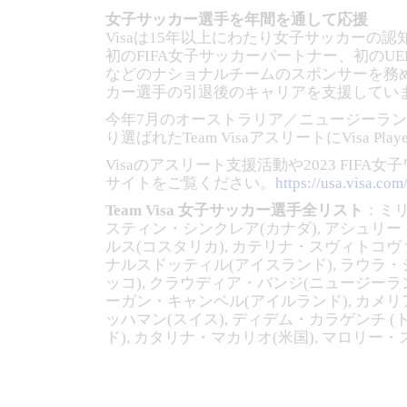
女子サッカー選手を年間を通して応援
Visaは15年以上にわたり女子サッカーの
初のFIFA女子サッカーパートナー、初の
などのナショナルチームのスポンサーを務
カー選手の引退後のキャリアを支援してい
今年7月のオーストラリア／ニュージーランド
り選ばれたTeam VisaアスリートにVisa 
Visaのアスリート支援活動や2023 F
サイトをご覧ください。
https://usa.visa.co
Team Visa 女子サッカー選手全リスト
：ミリ
スティン・シンクレア(カナダ), アシュリー・ロ
ルス(コスタリカ), カテリナ・スヴィトコヴァ
ナルスドッティル(アイスランド), ラウラ・ジ
ッコ), クラウディア・バンジ(ニュージーラン
ーガン・キャンベル(アイルランド), カメリア
ッハマン(スイス), ディデム・カラゲンチ (
ド), カタリナ・マカリオ(米国), マロリー