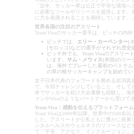
「近年、サッカー界は公正で平等な環境へ
に必要なツールやリソースを提供します。卓
に力を発揮されることを期待しています。
世界各国の注目のアスリート
Team Visaのサッカー選手は、ピッチの
ピッチでは、
エリー・カーペンター
(
(モロッコ)などの選手がそれぞれ歴
ピッチ外でも、Team Visaのアス
います。
サム・メウィス
(米国)のリ
は、海外でプレーした最初のベトナム
の草の根サッカーキャンプを始めてい
女子日本代表のフォワードを務める岩渕真奈選
て、今回チャレンジしていること、そして
本でサッカーを続け大会優勝も経験し、海
ァンやVisaのようなパートナーから受け
Team Visa：感動を伝えるプラットフォーム
Team Visaは2000年以降、世界中
した。アスリートが公私ともに豊かに発展
ンタルヘルスやウェルネスのリソースなどを
て「平等、アクセス、インクルージョン」