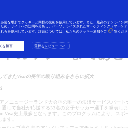
コンテンツにスキップ
個人のお客様
法人・個人事業主のお客様
VI
に必要な場所でクッキーと同様の技術を使用しています。また、最高のオンライン体
るため、サイトへの訪問を分析し、パーソナライズされたマーケティング（マーケテ
それらを使用しています。詳細については、私たち
のクッキー通知をご
覧くださ
 Visaアスリートのメン
てを拒否
選択をレビュー
ルドカップ™まであと1
てきたVisaの長年の取り組みをさらに拡大
出
ラリア／ニュージーランド大会™の唯一の決済サービスパートナーで
ラムを通して当社が応援する33名の女子サッカー選手を発表しまし
am Visa史上最多となります。このプログラムにより、ス
します。
ーシップ責任者のアンドレア・フェアチャイルド（Andrea F