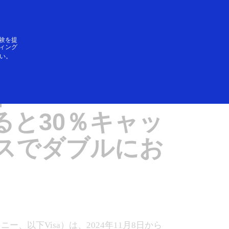
ログイン／登録
SAができること
験を提
ィング
い。
SAKA 2024限
ト
ると30％キャッ
ンスでダブルにお
以下Visa）は、2024年11月8日から