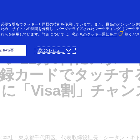
コンテンツにスキップ
個人のお客様
法人・個人事業主のお客様
VI
に必要な場所でクッキーと同様の技術を使用しています。また、最高のオンライン体
るため、サイトへの訪問を分析し、パーソナライズされたマーケティング（マーケテ
それらを使用しています。詳細については、私たち
のクッキー通知をご
覧くださ
Ⓡ
 「やきいもフェス
O
てを拒否
選択をレビュー
ーン11月8日にスター
」登録カードでタッチす
に「Visa割」チャ
社：東京都千代田区、代表取締役社長：シータン・キトニー、