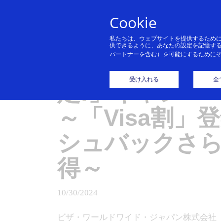
Cookie
私たちは、ウェブサイトを提供するため
供できるように、あなたの設定を記憶す
パートナーを含む）を可能にするために
Visaでタッチ
受け入れる
全
定!」キャンペ
～「Visa割
シュバックさら
得～
10/30/2024
ビザ・ワールドワイド・ジャパン株式会社（本