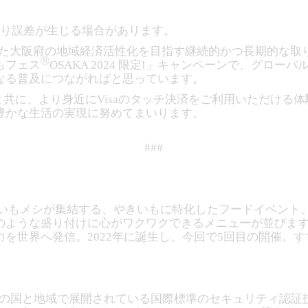
より誤差が生じる場合があります。
通じた大阪府の地域経済活性化を目指す継続的かつ長期的な
Ⓡ
もフェス
OSAKA 2024 限定!」キャンペーンで、グロー
なる普及につながればと思っています。
様と共に、より身近にVisaのタッチ決済をご利用いただけ
豊かな生活の実現に努めてまいります。
###
いもメシが集結する、やきいもに特化したフードイベント
のような盛り付けに心がワクワクできるメニューが並びま
を世界へ発信。2022年に誕生し、今回で5回目の開催。す
200の国と地域で展開されている国際標準のセキュリティ認