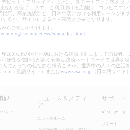
ト・デビット・プリペイド）または、スマートフォン等をタ
お支払いが完了します。ご利用頂ける店舗は、コンビニエン
百貨店、商業施設など、日常生活における利用シーンがます
力するか、サインによる本人確認が必要となります。
ちらからご覧いただけます。
technologies/contactless/contactless.html
、世界200以上の国と地域における決済取引によって消費者
かつ利便性や信頼性が高く安全な決済ネットワークで世界を
の人にとっての包括的な経済こそが、世界中の人々の生活
.com（英語サイト）または
www.visa.co.jp
（日本語サイト
価値観
ニュース＆メディ
サポート
ア
ンパクト
ATMロケータ
ニュースルーム
サポート
投資家情報（IR情報・英語の