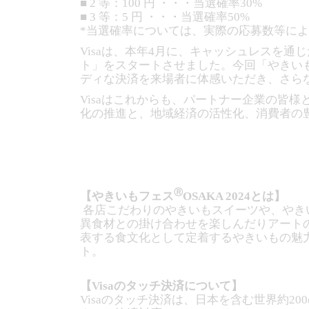
■ 2 等：100 円 ・・・当選確率30%
■ 3 等：5 円 ・・・当選確率50%
*当選確率については、実際の応募数等に
Visaは、本年4月に、キャッシュレスを
ト」をスタートさせました。今回「やきい
ディな決済を来場者に体感いただき、さら
Visaはこれからも、パートナー企業の皆
化の推進と、地域経済の活性化、消費者の
Ⓡ
【やきいもフェス
OSAKA 2024とは】
各店こだわりのやきいもスイーツや、やき
異食材との掛け合わせを楽しんだりアート
表する食文化として定着するやきいもの魅力
ト。
【Visaのタッチ決済について】
Visaのタッチ決済は、日本を含む世界約