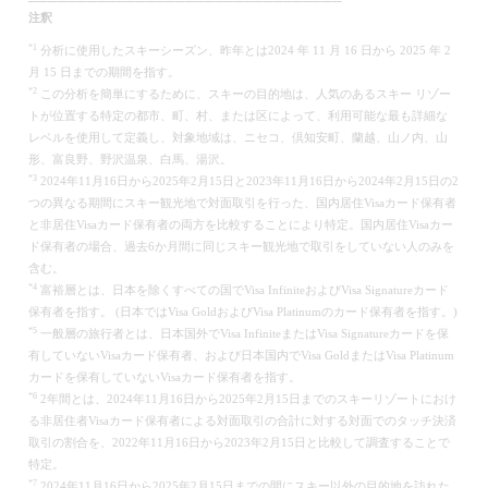
注釈
*1
分析に使用したスキーシーズン、昨年とは2024 年 11 月 16 日から 2025 年 2
月 15 日までの期間を指す。
*2
この分析を簡単にするために、スキーの目的地は、人気のあるスキー リゾー
トが位置する特定の都市、町、村、または区によって、利用可能な最も詳細な
レベルを使用して定義し、対象地域は、ニセコ、倶知安町、蘭越、山ノ内、山
形、富良野、野沢温泉、白馬、湯沢。
*3
2024年11月16日から2025年2月15日と2023年11月16日から2024年2月15日の2
つの異なる期間にスキー観光地で対面取引を行った、国内居住Visaカード保有者
と非居住Visaカード保有者の両方を比較することにより特定。国内居住Visaカー
ド保有者の場合、過去6か月間に同じスキー観光地で取引をしていない人のみを
含む。
*4
富裕層とは、日本を除くすべての国でVisa InfiniteおよびVisa Signatureカード
保有者を指す。 (日本ではVisa GoldおよびVisa Platinumのカード保有者を指す。)
*5
一般層の旅行者とは、日本国外でVisa InfiniteまたはVisa Signatureカードを保
有していないVisaカード保有者、および日本国内でVisa GoldまたはVisa Platinum
カードを保有していないVisaカード保有者を指す。
*6
2年間とは、2024年11月16日から2025年2月15日までのスキーリゾートにおけ
る非居住者Visaカード保有者による対面取引の合計に対する対面でのタッチ決済
取引の割合を、2022年11月16日から2023年2月15日と比較して調査することで
特定。
*7
2024年11月16日から2025年2月15日までの間にスキー以外の目的地を訪れた