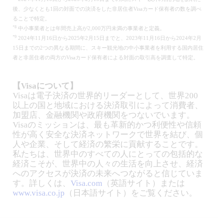
後、少なくとも1回の対面での決済をした非居住者Visaカード保有者の数を調べ
ることで特定。
*8
中小事業者とは年間売上高が2,000万円未満の事業者と定義。
*9
2024年11月16日から2025年2月15日までと、2023年11月16日から2024年2月
15日までの2つの異なる期間に、スキー観光地の中小事業者を利用する国内居住
者と非居住者の両方のVisaカード保有者による対面の取引高を調査して特定。
【Visaについて】
Visaは電子決済の世界的リーダーとして、世界200
以上の国と地域における決済取引によって消費者、
加盟店、金融機関や政府機関をつないでいます。
Visaのミッションは、最も革新的かつ利便性や信頼
性が高く安全な決済ネットワークで世界を結び、個
人や企業、そして経済の繁栄に貢献することです。
私たちは、世界中のすべての人にとっての包括的な
経済こそが、世界中の人々の生活を向上させ、経済
へのアクセスが決済の未来へつながると信じていま
す。詳しくは、
Visa.com
（英語サイト）または
www.visa.co.jp
（日本語サイト）をご覧ください。