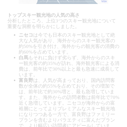
トップスキー観光地の人気の高さ
分析したところ、上位3つのスキー観光地について
重要な洞察を明らかにしました。
ニセコ
は今でも日本のスキー観光地として絶
大な人気があり、海外からのスキー観光客の
約50%を引き付け、海外からの観光客の消費の
約60%を占めています。
白馬
もそれに負けず劣らず、海外からのスキ
ー観光客の約35%が訪れ、海外観光客による消
費は、前年比で30%以上と最も急速に成長して
います。
富良野
は、人気が高まっており、国内訪問客
数が全体の約55%を占めており、その増加で
は、前年比で約30%増と、最も急増していま
す。また、海外からの訪問者数は前年比で70%
近く急増しています。ニセコが海外からの富
裕層にとってよりプレミアムなスキー観光地
になりつつある一方で、富良野はファミリー
プランを含むよりバラエティに富んだプラン
で、より幅広い訪問者にアピールしていま