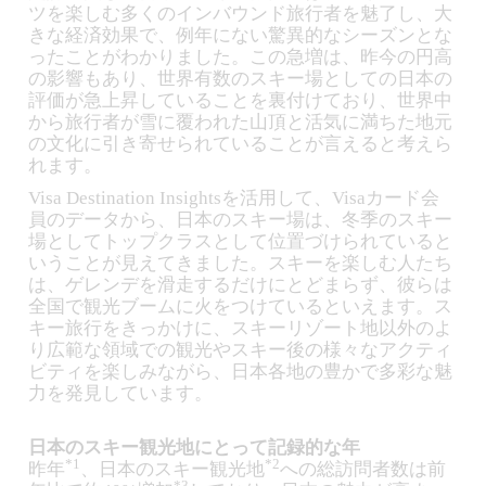
ツを楽しむ多くのインバウンド旅行者を魅了し、大
きな経済効果で、例年にない驚異的なシーズンとな
ったことがわかりました。この急増は、昨今の円高
の影響もあり、世界有数のスキー場としての日本の
評価が急上昇していることを裏付けており、世界中
から旅行者が雪に覆われた山頂と活気に満ちた地元
の文化に引き寄せられていることが言えると考えら
れます。
Visa Destination Insightsを活用して、Visaカード会
員のデータから、日本のスキー場は、冬季のスキー
場としてトップクラスとして位置づけられていると
いうことが見えてきました。スキーを楽しむ人たち
は、ゲレンデを滑走するだけにとどまらず、彼らは
全国で観光ブームに火をつけているといえます。ス
キー旅行をきっかけに、スキーリゾート地以外のよ
り広範な領域での観光やスキー後の様々なアクティ
ビティを楽しみながら、日本各地の豊かで多彩な魅
力を発見しています。
日本のスキー観光地にとって記録的な年
*1
*2
昨年
、日本のスキー観光地
への総訪問者数は前
*3