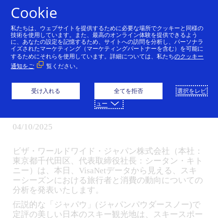
コンテンツにスキップ
Cookie
私たちは、ウェブサイトを提供するために必要な場所でクッキーと同様の
賑わいを見せるスキーシ
技術を使用しています。また、最高のオンライン体験を提供できるよう
に、あなたの設定を記憶するため、サイトへの訪問を分析し、パーソナラ
イズされたマーケティング（マーケティングパートナーを含む）を可能に
ーズン
するためにそれらを使用しています。詳細については、私たち
のクッキー
通知をご
覧ください。
Visaデータから見える、
旅行者の動向とタッチ決
受け入れる
全てを拒否
選択をレビ
済が牽引する消費ブーム
ュー
04/10/2025
ビザ・ワールドワイド・ジャパン株式会社（本社：
東京都千代田区、代表取締役社長：シータン・キト
ニー）は、本日、VisaNetデータから見える、スキ
ーシーズンにおける旅行者と消費の動向についての
分析を発表いたします。
伝説的な「ジャパウ」(ジャパンパウダースノー)で
定評の美しい日本のスキー観光地は、スキースポー