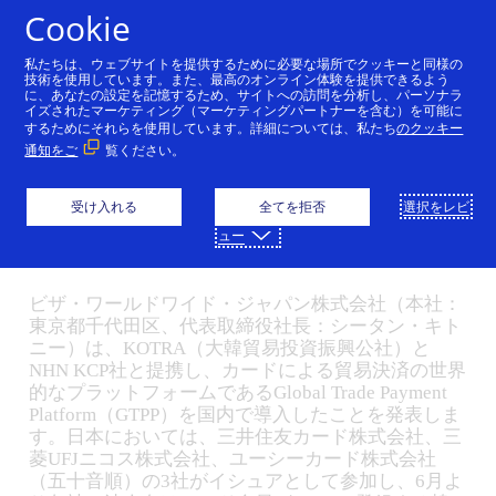
コンテンツにスキップ
Cookie
私たちは、ウェブサイトを提供するために必要な場所でクッキーと同様の
VisaとKOTRA、世界初と
技術を使用しています。また、最高のオンライン体験を提供できるよう
に、あなたの設定を記憶するため、サイトへの訪問を分析し、パーソナラ
イズされたマーケティング（マーケティングパートナーを含む）を可能に
なるカードによる貿易決
するためにそれらを使用しています。詳細については、私たち
のクッキー
通知をご
覧ください。
済のプラットフォームを
日本で開始
受け入れる
全てを拒否
選択をレビ
ュー
09/30/2025
ビザ・ワールドワイド・ジャパン株式会社（本社：
東京都千代田区、代表取締役社長：シータン・キト
ニー）は、KOTRA（大韓貿易投資振興公社）と
NHN KCP社と提携し、カードによる貿易決済の世界
的なプラットフォームであるGlobal Trade Payment
Platform（GTPP）を国内で導入したことを発表しま
す。日本においては、三井住友カード株式会社、三
菱UFJニコス株式会社、ユーシーカード株式会社
（五十音順）の3社がイシュアとして参加し、6月よ