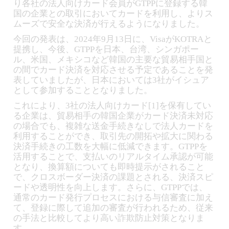
り各社の法人向けカード会員がGTPPに登録する韓
国の企業との取引においてカードを利用し、よりス
ムーズで安全な決済が行えるようになりました。
今回の発表は、2024年9月13日に、VisaがKOTRAと
提携し、今後、GTPPを日本、台湾、シンガポー
ル、米国、メキシコなど韓国の主要な貿易相手国と
の間でカード決済を対応させる予定であることを発
表していましたが、日本においては3社がイシュア
として参加することとなりました。
これにより、3社の法人向けカード[1]を保有してい
る企業は、貿易相手の韓国企業がカード決済未対応
の場合でも、複雑な送金手続きなしで法人カードを
利用することができ、取引先の開拓や拡大に関わる
決済手続きの工数を大幅に低減できます。GTPPを
活用することで、支払いのリアルタイム承認が可能
となり、換算額についても即時提示がされること
で、クロスボーダー決済の課題とされる、決済スピ
ードや透明性を向上します。さらに、GTPPでは、
通常のカード発行プロセスにおける与信審査に加え
て、登録に際して追加の審査が行われるため、従来
の手法と比較してより高い詐欺防止対策となりま
す。