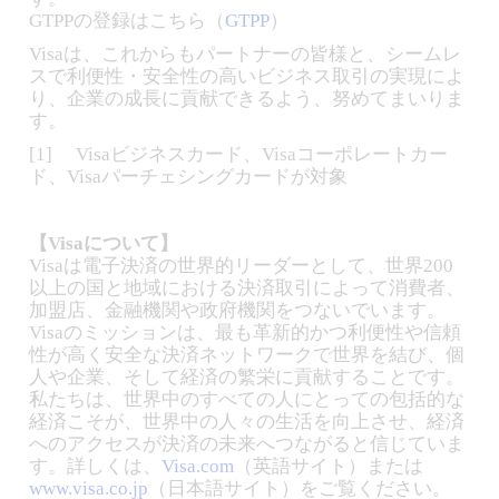
GTPPの登録はこちら（
GTPP
）
Visaは、これからもパートナーの皆様と、シームレ
スで利便性・安全性の高いビジネス取引の実現によ
り、企業の成長に貢献できるよう、努めてまいりま
す。
[1] Visaビジネスカード、Visaコーポレートカー
ド、Visaパーチェシングカードが対象
【Visaについて】
Visaは電子決済の世界的リーダーとして、世界200
以上の国と地域における決済取引によって消費者、
加盟店、金融機関や政府機関をつないでいます。
Visaのミッションは、最も革新的かつ利便性や信頼
性が高く安全な決済ネットワークで世界を結び、個
人や企業、そして経済の繁栄に貢献することです。
私たちは、世界中のすべての人にとっての包括的な
経済こそが、世界中の人々の生活を向上させ、経済
へのアクセスが決済の未来へつながると信じていま
す。詳しくは、
Visa.com
（英語サイト）または
www.visa.co.jp
（日本語サイト）をご覧ください。