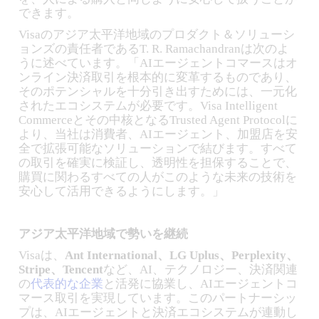
できます。
Visaのアジア太平洋地域のプロダクト＆ソリューシ
ョンズの責任者であるT. R. Ramachandranは次のよ
うに述べています。「AIエージェントコマースはオ
ンライン決済取引を根本的に変革するものであり、
そのポテンシャルを十分引き出すためには、一元化
されたエコシステムが必要です。Visa Intelligent
Commerceとその中核となるTrusted Agent Protocolに
より、当社は消費者、AIエージェント、加盟店を安
全で拡張可能なソリューションで結びます。すべて
の取引を確実に検証し、透明性を担保することで、
購買に関わるすべての人がこのような未来の技術を
安心して活用できるようにします。」
アジア太平洋地域で勢いを継続
Visaは、
Ant International、LG Uplus、Perplexity、
Stripe、Tencent
など、AI、テクノロジー、決済関連
の
代表的な企業
と活発に協業し、AIエージェントコ
マース取引を実現しています。このパートナーシッ
プは、AIエージェントと決済エコシステムが連動し