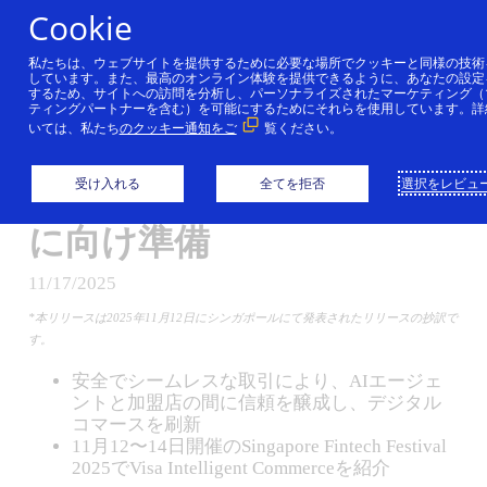
コンテンツにスキップ
Cookie
私たちは、ウェブサイトを提供するために必要な場所でクッキーと同様の技術
Visa Intelligent
しています。また、最高のオンライン体験を提供できるように、あなたの設定
するため、サイトへの訪問を分析し、パーソナライズされたマーケティング（
ティングパートナーを含む）を可能にするためにそれらを使用しています。詳
Commerceをアジア太平
いては、私たち
のクッキー通知をご
覧ください。
洋地域に拡大、2026年初
受け入れる
全てを拒否
選択をレビュ
頭のAIコマース試験導入
に向け準備
11/17/2025
*本リリースは2025年11月12日にシンガポールにて発表されたリリースの抄訳で
す。
安全でシームレスな取引により、AIエージェ
ントと加盟店の間に信頼を醸成し、デジタル
コマースを刷新
11月12〜14日開催のSingapore Fintech Festival
2025でVisa Intelligent Commerceを紹介