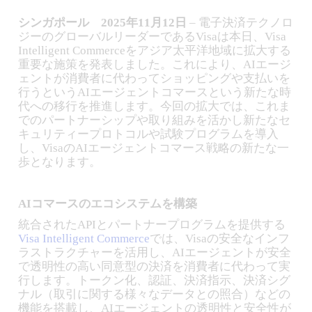
シンガポール 2025年11月12日
– 電子決済テクノロ
ジーのグローバルリーダーであるVisaは本日、Visa
Intelligent Commerceをアジア太平洋地域に拡大する
重要な施策を発表しました。これにより、AIエージ
ェントが消費者に代わってショッピングや支払いを
行うというAIエージェントコマースという新たな時
代への移行を推進します。今回の拡大では、これま
でのパートナーシップや取り組みを活かし新たなセ
キュリティープロトコルや試験プログラムを導入
し、VisaのAIエージェントコマース戦略の新たな一
歩となります。
AIコマースのエコシステムを構築
統合されたAPIとパートナープログラムを提供する
Visa Intelligent Commerce
では、Visaの安全なインフ
ラストラクチャーを活用し、AIエージェントが安全
で透明性の高い同意型の決済を消費者に代わって実
行します。トークン化、認証、決済指示、決済シグ
ナル（取引に関する様々なデータとの照合）などの
機能を搭載し、AIエージェントの透明性と安全性が