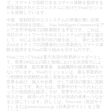
て、スマートで信頼できるコマース体験を提供する
相互連結されたエコシステムに向けたVisaのビジョ
ンを反映しています。
今後、規制対応やエコシステムの準備が整い次第、
2026年初頭を目処に、Visa Intelligent Commerceをア
ジア太平洋地域で試験展開する予定です。これは、
当社のネットワークやAIエコシステムの企業と協力
して、AIによる決済の次の波を起こし、新たな世代
のAIネイティブの消費者向けの革新的なコマース体
験を提供するVisaの取り組みを示すものです。
VisaについてVisaは電子決済の世界的リーダーとし
て、世界200以上の国と地域における決済取引によ
って消費者、販売事業者、金融機関や政府機関をつ
ないでいます。Visaのミッションは、最も革新的か
つ利便性や信頼性が高く安全な決済ネットワークで
世界を結び、個人や企業、そして経済の繁栄に貢献
することです。私たちは、世界中のすべての人にと
っての包括的な経済こそが、世界中の人々の生活を
向上させ、経済へのアクセスが決済の未来へつなが
ると信じています。詳しくは、Visa.com（英語サイ
ト）またはwww.visa.co.jp（日本語サイト）をご覧