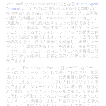
Visa Intelligent Commerceの中核となる
Trusted Agent
Protocol
は、AIの時代に求められる保証を加盟店に
提供するためにVisaが設計した、エコシステム主導
の新たな枠組みです。Trusted Agent Protocolにより
加盟店は、正当な購買意図をもった信頼できるAIエ
ージェントを認識、検証することが可能で、AIエー
ジェントによるオンライントラフィックの拡大に伴
う大きな懸念を解消します。エージェント固有の暗
号署名を用い、取引の安全性を検証し、正当なエー
ジェントと悪意のあるボットを峻別し、不正を防止
します。エージェントの向こう側にいる消費者に対
する可視性を維持し、顧客と良好な関係を保つこと
ができます。
さらに、Trusted Agent Protocolはオープンなローコ
ードのソリューションとして設計されており、加盟
店はインフラストラクチャーの大規模な刷新の必要
なく、これをシームレスに取り入れてメリットを享
受できます。AIエージェントが高い透明性、検証さ
れた意図、安全なクレデンシャルに基づいて消費者
に代わって行動していることを確認できるようにな
ります。この枠組みにより、加盟店はAIによる購入
を、人による購入と同じように安心して扱うことが