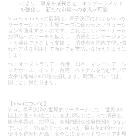
により、事業を成長させ、エンゲージメント
を強化し、新たな市場への参入が可能
Visa Scan to Payの展開は、電子決済におけるVisaの
リーダーシップと市場ニーズに合わせたソリューシ
ョンを強化するものです。これによりパートナーが
加盟店へのリーチを拡大し、消費者エンゲージメン
トを強化できるよう支援し、消費者が国内で使い慣
れた方法を利用して海外でも支払いを行えるように
します。
*1：
オーストラリア、香港、日本、マレーシア、シ
ンガポール、インド、台湾、ベトナムを含むアジア
太平洋地域の8市場を指します。時期については、
国ごとに異なります。
【Visaについて】
Visaは電子決済の世界的リーダーとして、世界200
以上の国と地域における決済取引によって消費者、
販売事業者、加盟店、金融機関や政府機関をつない
でいます。Visaのミッションは、最も革新的かつ利
便性や信頼性が高く安全な決済ネットワークで世界