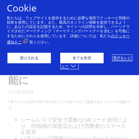
コンテンツにスキップ
Cookie
私たちは、ウェブサイトを提供するために必要な場所でクッキーと同様の
Visa、Scan to Payを提供
技術を使用しています。また、最高のオンライン体験を提供できるよう
に、あなたの設定を記憶するため、サイトへの訪問を分析し、パーソナラ
イズされたマーケティング（マーケティングパートナーを含む）を可能に
開始。
するためにそれらを使用しています。詳細については、私たち
のクッキー
通知をご
覧ください。
シームレスなQRコード決
済がアジア太平洋地域の
受け入れる
全てを拒否
選択をレビ
数百万の加盟店で利用可
ュー
能に
11/18/2025
*本リリースは2025年11月12日にシンガポールにて発表されたリリースの抄訳で
す。
シームレスで安全で柔軟なQRコード決済によ
り、同地域の加盟店および消費者のコマース
を変革
11月12〜14日開催のSingapore Fintech Festival