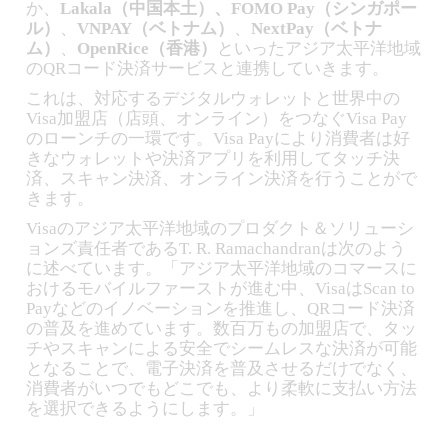
か、
Lakala（中国本土）、FOMO Pay（シンガポー
ル）
、
VNPAY（ベトナム）
、
NextPay（ベトナ
ム）
、
OpenRice（香港）
といったアジア太平洋地域
のQRコード決済サービスと連携していきます。
これは、対応するデジタルウォレットと世界中の
Visa加盟店（店頭、オンライン）をつなぐVisa Pay
のローンチの一環です。Visa Payにより消費者は好
きなウォレットや決済アプリを利用してタッチ決
済、スキャン決済、オンライン決済を行うことがで
きます。
Visaのアジア太平洋地域のプロダクト＆ソリューシ
ョンズ責任者であるT. R. Ramachandranは次のよう
に述べています。「アジア太平洋地域のコマースに
おけるモバイルファーストが進む中、VisaはScan to
Payなどのイノベーションを推進し、QRコード決済
の普及を進めています。数百万もの加盟店で、タッ
チやスキャンによる安全でシームレスな決済が可能
となることで、電子決済を普及させるだけでなく、
消費者がいつでもどこでも、より柔軟に支払い方法
を選択できるようにします。」