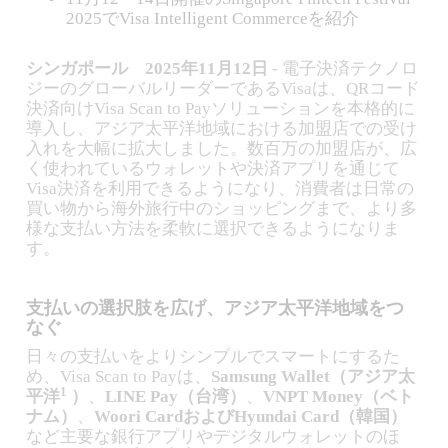
2025でVisa Intelligent Commerceを紹介
シンガポール 2025年11月12日
- 電子決済テクノロ
ジーのグローバルリーダーであるVisaは、QRコード
決済向けVisa Scan to Payソリューションを本格的に
導入し、アジア太平洋地域における加盟店での受け
入れを大幅に拡大しました。数百万の加盟店が、広
く使われているウォレットや決済アプリを通じて
Visa決済を利用できるようになり、消費者は日常の
買い物から海外旅行中のショッピングまで、より多
様な支払い方法を柔軟に選択できるようになりま
す。
支払いの選択肢を広げ、アジア太平洋地域をつ
なぐ
日々の支払いをよりシンプルでスマートにするた
め、Visa Scan to Payは、
Samsung Wallet（アジア太
1
平洋
）
、
LINE Pay（台湾）
、
VNPT Money（ベト
ナム）
、
Woori CardおよびHyundai Card（韓国）
など主要な銀行アプリやデジタルウォレットのほ