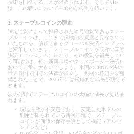
技術を開発することが求められます。そしてVisa
は、この戦いにおいて中心的な役割を担います。
3. ステーブルコインの躍進
法定通貨によって担保された暗号通貨であるステー
ブルコインは、これまで投機的な資産と見なされて
いたものを、信頼できるグローバル決済インフラへ
と変革しています。ステーブルコインが既存の国際
決済エコシステムに加わり、その役割を補完してい
く可能性は、特に新興市場やクロスボーダー決済に
おいて非常に大きいでしょう。米国のGENIUS法や
世界各国で同様の法律が成立し、規制の枠組みが整
備されたことで、2026年には飛躍的な成長が期待で
きます。
次の分野でステーブルコインの大幅な成長が見込ま
れます。
現地通貨が不安定であり、安定した米ドルの
利用が限られている新興市場で、ステーブル
コインが価値の保存手段として機能（アルゼ
ンチンなど）
B2B決済、B2C決済、P2P送金などのクロスボ