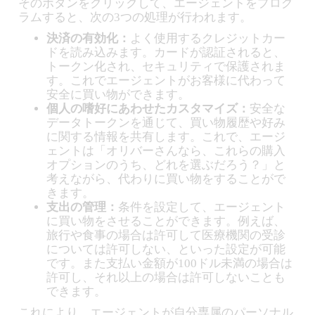
そのボタンをクリックして、エージェントをプログ
ラムすると、次の3つの処理が行われます。
決済の有効化：
よく使用するクレジットカー
ドを読み込みます。カードが認証されると、
トークン化され、セキュリティで保護されま
す。これでエージェントがお客様に代わって
安全に買い物ができます。
個人の嗜好にあわせたカスタマイズ：
安全な
データトークンを通じて、買い物履歴や好み
に関する情報を共有します。これで、エージ
ェントは「オリバーさんなら、これらの購入
オプションのうち、どれを選ぶだろう？」と
考えながら、代わりに買い物をすることがで
きます。
支出の管理：
条件を設定して、エージェント
に買い物をさせることができます。例えば、
旅行や食事の場合は許可して医療機関の受診
については許可しない、といった設定が可能
です。また支払い金額が100ドル未満の場合は
許可し、それ以上の場合は許可しないことも
できます。
これにより、エージェントが自分専属のパーソナル