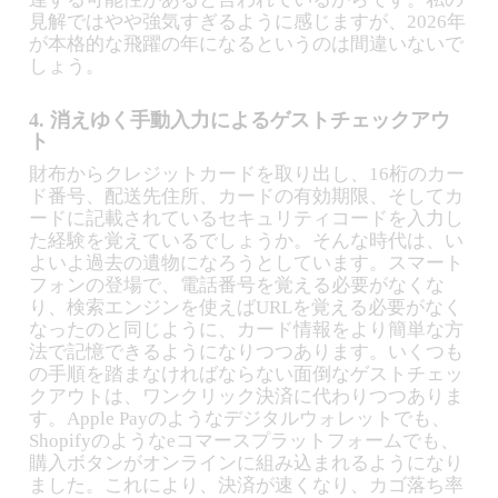
見解ではやや強気すぎるように感じますが、2026年
が本格的な飛躍の年になるというのは間違いないで
しょう。
4. 消えゆく手動入力によるゲストチェックアウ
ト
財布からクレジットカードを取り出し、16桁のカー
ド番号、配送先住所、カードの有効期限、そしてカ
ードに記載されているセキュリティコードを入力し
た経験を覚えているでしょうか。そんな時代は、い
よいよ過去の遺物になろうとしています。スマート
フォンの登場で、電話番号を覚える必要がなくな
り、検索エンジンを使えばURLを覚える必要がなく
なったのと同じように、カード情報をより簡単な方
法で記憶できるようになりつつあります。いくつも
の手順を踏まなければならない面倒なゲストチェッ
クアウトは、ワンクリック決済に代わりつつありま
す。Apple Payのようなデジタルウォレットでも、
Shopifyのようなeコマースプラットフォームでも、
購入ボタンがオンラインに組み込まれるようになり
ました。これにより、決済が速くなり、カゴ落ち率