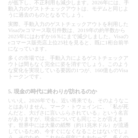
が低下し、不正利用も減少します。2026年には、手
動入力のゲストチェックアウトは、モデムと同じよ
うに過去のものとなるでしょう。
実際、手動入力のゲストチェックアウトを利用した
Visaのeコマース取引件数は、2019年の約半数から
2025年にはわずか16％にまで減少しました。Visaの
eコマース販売店上位25社を見ると、既に1桁台前半
になっています。
多くの市場では、手動入力によるゲストチェックア
ウトは間もなく完全に姿を消すでしょう。このよう
な変化を実現している要因の1つが、160億ものVisa
トークンです。
5. 現金の時代に終わりが訪れるのか
いいえ。2026年でも、近い将来でも、そのようなこ
とはありません。マーク・トウェインに、「私が死
んだと、大げさに言いふらされている」という名言
がありますが、現金についても同じことが言えま
す。世界中には大量の紙幣（約11兆米ドル）が流通
しているため、今すぐになくなることはないでしょ
う。そのため、これから何年にもわたって、多くの