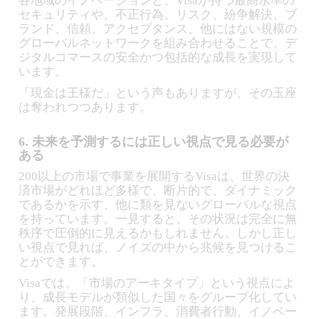
各地域のイノベーションと、Visaが持つ最高水準の
セキュリティや、不正行為、リスク、紛争解決、ブ
ランド、信頼、アクセプタンス、他にはない規模の
グローバルネットワークを組み合わせることで、デ
ジタルコマースの安全かつ包括的な成長を実現して
います。
「現金は王様だ」という声もありますが、その玉座
は奪われつつあります。
6. 未来を予測するには正しい視点で見る必要が
ある
200以上の市場で事業を展開するVisaは、世界の決
済市場がどれほど多様で、断片的で、ダイナミック
であるかを示す、他に類を見ないグローバルな視点
を持っています。一見すると、その状況は完全に無
秩序で圧倒的に見えるかもしれません。しかし正し
い視点で見れば、ノイズの中から兆候を見つけるこ
とができます。
Visaでは、「市場のアーキタイプ」という視点によ
り、成長モデルが類似した国々をグループ化してい
ます。発展段階、インフラ、消費者行動、イノベー