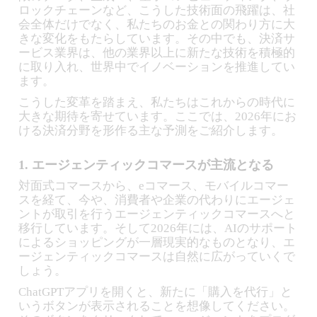
ロックチェーンなど、こうした技術面の飛躍は、社
会全体だけでなく、私たちのお金との関わり方に大
きな変化をもたらしています。その中でも、決済サ
ービス業界は、他の業界以上に新たな技術を積極的
に取り入れ、世界中でイノベーションを推進してい
ます。
こうした変革を踏まえ、私たちはこれからの時代に
大きな期待を寄せています。ここでは、2026年にお
ける決済分野を形作る主な予測をご紹介します。
1. エージェンティックコマースが主流となる
対面式コマースから、eコマース、モバイルコマー
スを経て、今や、消費者や企業の代わりにエージェ
ントが取引を行うエージェンティックコマースへと
移行しています。そして2026年には、AIのサポート
によるショッピングが一層現実的なものとなり、エ
ージェンティックコマースは自然に広がっていくで
しょう。
ChatGPTアプリを開くと、新たに「購入を代行」と
いうボタンが表示されることを想像してください。