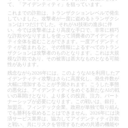
て、「アイデンティティ」を狙っています。
これまでの詐欺は、トランザクションレベルで発生
していました。攻撃者が一度に盗めるトランザクシ
ョンは1つだけでした。それがAI技術の進歩に伴
い、今では攻撃者はより高度な手口で、非常に精巧
な詐欺やなりすましを使って消費者のアイデンティ
ティ全体を盗むことができます。一度アイデンティ
ティが盗まれると、その情報によるすべてのトラン
ザクションは攻撃者のものとなります。これは大規
模な詐欺であり、その被害は甚大なものとなる可能
性があります。
残念ながら2026年には、このようなAIを利用したア
イデンティティ攻撃はさらに高度化し、発生件数が
大幅に増加することが予測されます。こうした事態
の悪化は、アイデンティティをめぐる新たなAIの戦
いの幕開けとなり、より多くの投資、注力、パート
ナーシップが必要になります。この戦いは、銀行、
加盟店、フィンテック企業、政府が単独で取り組ん
でも勝利を収めることはできません。2026年には決
済サービス業界は、協力してアイデンティティ詐欺
と戦い、共にリスクを管理するための共通の機能や