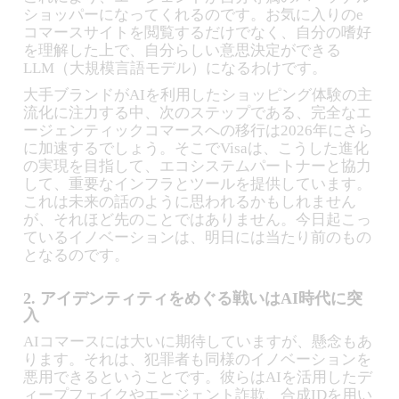
ショッパーになってくれるのです。お気に入りのe
コマースサイトを閲覧するだけでなく、自分の嗜好
を理解した上で、自分らしい意思決定ができる
LLM（大規模言語モデル）になるわけです。
大手ブランドがAIを利用したショッピング体験の主
流化に注力する中、次のステップである、完全なエ
ージェンティックコマースへの移行は2026年にさら
に加速するでしょう。そこでVisaは、こうした進化
の実現を目指して、エコシステムパートナーと協力
して、重要なインフラとツールを提供しています。
これは未来の話のように思われるかもしれません
が、それほど先のことではありません。今日起こっ
ているイノベーションは、明日には当たり前のもの
となるのです。
2. アイデンティティをめぐる戦いはAI時代に突
入
AIコマースには大いに期待していますが、懸念もあ
ります。それは、犯罪者も同様のイノベーションを
悪用できるということです。彼らはAIを活用したデ
ィープフェイクやエージェント詐欺、合成IDを用い