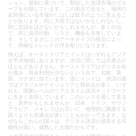
ション、規制に基づいて、類似した決済市場のグル
ープを分類しています。この視点で見ると、地球の
反対側にいる市場がしばしば双子のように見えるこ
とがあります。同じ大陸ではないかもしれないし、
同じ言語を話さないかもしれませんが、多くの点
で、同じ決済行動、リスク、機会を共有していま
す。そしてまさにこのアーキタイプの視点によっ
て、明確なトレンドが浮き彫りになります。
例えば、オーストラリアとインドはいずれもアジア
太平洋地域にありますが、決済に関しては共通点が
ほとんどありません。オーストラリアはデジタル化
が進み、現金利用が少ないという点で、北欧、英
国、カナダに似ています。逆にインドは、決済の面
ではブラジルやナイジェリアと類似点が多く、いず
れも、国家レベルのリアルタイム決済ネットワーク
に大きく依存しています。このレンズを通して見る
と、意外かもしれませんが、日本、ドイツ、サウジ
アラビア、メキシコはお互いに、地理的に隣接する
国々よりも共通点が多いこともわかってきます。な
ぜならこれらの国々は、デジタル決済が成長する可
能性が高い、成熟した大国だからです。