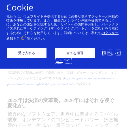
コンテンツにスキップ
Cookie
私たちは、ウェブサイトを提供するために必要な場所でクッキーと同様の
AIショッピングからステ
技術を使用しています。また、最高のオンライン体験を提供できるよう
に、あなたの設定を記憶するため、サイトへの訪問を分析し、パーソナラ
イズされたマーケティング（マーケティングパートナーを含む）を可能に
ーブルコインの進展ま
するためにそれらを使用しています。詳細については、私たち
のクッキー
通知をご
覧ください。
で： 2026年を変革する決
済に関する主な予測
受け入れる
全てを拒否
選択をレビ
ュー
12/19/2025
*2025年12月15日に米国にて発表された、VISA、グループプレジデント、オリ
バー・ジェンキンによる2026年の予測（
https://corporate.visa.com/en/sites/visa-
perspectives/trends-insights/2026-predictions.html
）の抄訳です。
2025年は決済の変革期。2026年にはそれを凌ぐ
変化が。
驚異的なソフトウェア、世界中に普及するモバイル
端末、オンデマンドのコンピュートパワー、ほぼ無
限のデータ、生成AI、量子コンピューティング、ブ