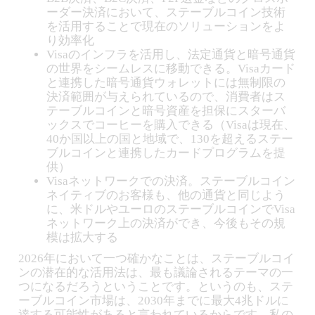
ーダー決済において、ステーブルコイン技術
を活用することで現在のソリューションをよ
り効率化
Visaのインフラを活用し、法定通貨と暗号通貨
の世界をシームレスに移動できる。Visaカード
と連携した暗号通貨ウォレットには無制限の
決済範囲が与えられているので、消費者はス
テーブルコインと暗号資産を担保にスターバ
ックスでコーヒーを購入できる（Visaは現在、
40か国以上の国と地域で、130を超えるステー
ブルコインと連携したカードプログラムを提
供）
Visaネットワークでの決済。ステーブルコイン
ネイティブのお客様も、他の通貨と同じよう
に、米ドルやユーロのステーブルコインでVisa
ネットワーク上の決済ができ、今後もその規
模は拡大する
2026年において一つ確かなことは、ステーブルコイ
ンの潜在的な活用法は、最も議論されるテーマの一
つになるだろうということです。というのも、ステ
ーブルコイン市場は、2030年までに最大4兆ドルに
達する可能性があると言われているからです。私の