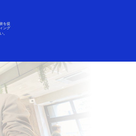
ログイン／登録
SAができること
験を提
ィング
い。