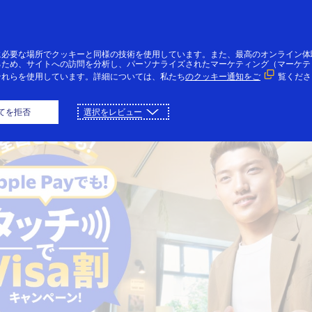
コンテンツにスキップ
個人のお客様
法人・個人事業主のお客様
VI
に必要な場所でクッキーと同様の技術を使用しています。また、最高のオンライン体
るため、サイトへの訪問を分析し、パーソナライズされたマーケティング（マーケテ
それらを使用しています。詳細については、私たち
のクッキー通知をご
覧くださ
全国キャンペーン
さらに特定のお店でお得！
てを拒否
選択をレビュー