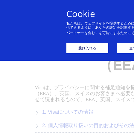
Cookie
私たちは、ウェブサイトを提供するため
供できるように、あなたの設定を記憶す
パートナーを含む）を可能にするために
重要
受け入れる
全
（E
Visaは、プライバシーに関する補足通知
（EEA）、英国、スイスのお客さまへ必要
せて読まれるもので、EEA、英国、スイ
1. Visaについての情報
2. 個人情報取り扱いの目的およびその