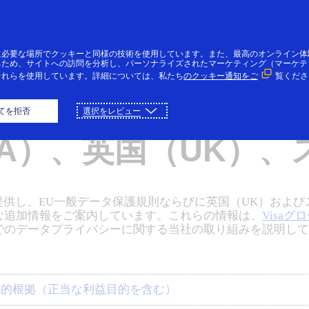
コンテンツにスキップ
個人のお客様
法人・個人事業主のお客様
VI
に必要な場所でクッキーと同様の技術を使用しています。また、最高のオンライン体
るため、サイトへの訪問を分析し、パーソナライズされたマーケティング（マーケテ
それらを使用しています。詳細については、私たち
のクッキー通知をご
覧くださ
なお知らせ：欧州経
てを拒否
選択をレビュー
EA）、英国（UK）、
を提供し、EU一般データ保護規則ならびに英国（UK）およ
な追加情報をご案内しています。これらの情報は、
Visa
スでのデータプライバシーに関する当社の取り組みを説明し
法的根拠（正当な利益目的を含む）