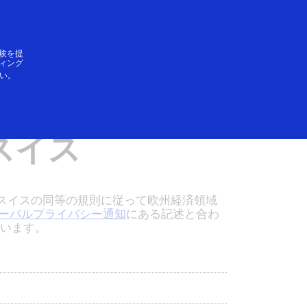
ログイン／登録
SAができること
験を提
ィング
い。
済領域
スイス
びスイスの同等の規則に従って欧州経済領域
グローバルプライバシー通知
にある記述と合わ
ています。