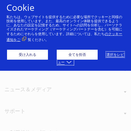
コンテンツにスキップ
Cookie
私たちは、ウェブサイトを提供するために必要な場所でクッキーと同様の
技術を使用しています。また、最高のオンライン体験を提供できるよう
に、あなたの設定を記憶するため、サイトへの訪問を分析し、パーソナラ
イズされたマーケティング（マーケティングパートナーを含む）を可能に
するためにそれらを使用しています。詳細については、私たち
のクッキー
通知をご
覧ください。
Visaについて
受け入れる
全てを拒否
選択をレビ
ュー
Visaの価値観
ニュース＆メディア
サポート