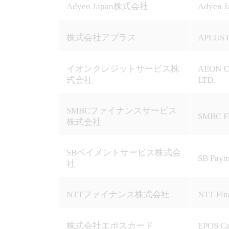
カ
Adyen Japan株式会社
Adyen J
ー
ド
の
株式会社アプラス
APLUS C
取
り
扱
イオンクレジットサービス株
AEON C
い
式会社
LTD.
開
始
に
SMBCファイナンスサービス
関
SMBC Fin
株式会社
し
ま
し
SBペイメントサービス株式会
て
SB Paym
社
は、
掲
載
NTTファイナンス株式会社
NTT Fin
さ
れ
て
株式会社エポスカード
EPOS Car
い