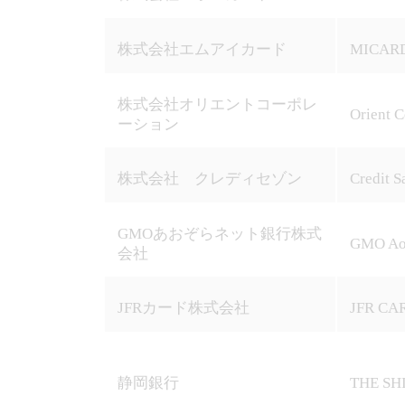
る
加
株式会社エムアイカード
MICARD 
盟
店
契
株式会社オリエントコーポレ
約
Orient C
ーション
会
社
に
株式会社 クレディセゾン
Credit S
お
問
い
合
GMOあおぞらネット銀行株式
GMO Aoz
わ
会社
せ
く
だ
JFRカード株式会社
JFR CAR
さ
い。
静岡銀行
THE SH