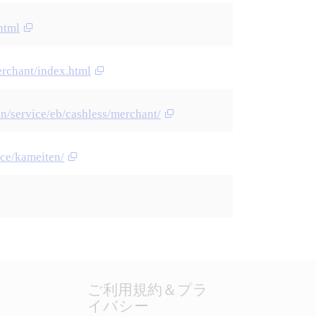
html
erchant/index.html
in/service/eb/cashless/merchant/
ice/kameiten/
ご利用規約＆プラ
イバシー