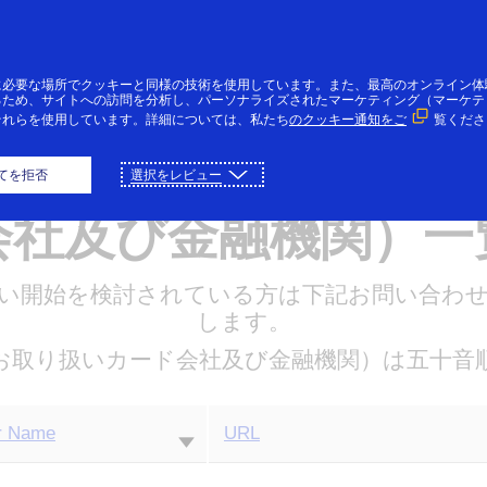
コンテンツにスキップ
個人のお客様
法人・個人事業主のお客様
VI
に必要な場所でクッキーと同様の技術を使用しています。また、最高のオンライン体
るため、サイトへの訪問を分析し、パーソナライズされたマーケティング（マーケテ
それらを使用しています。詳細については、私たち
のクッキー通知をご
覧くださ
アクワイアラー（お取
てを拒否
選択をレビュー
会社及び金融機関）一
り扱い開始を検討されている方は下記お問い合わ
します。
お取り扱いカード会社及び金融機関）は五十音
r Name
URL