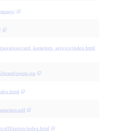
ompany/
/
rporation/card_kameiten_service/index.html
i/brand/pwpp.jsp
ndex.html
kameiten.pdf
/affiliation/index.html