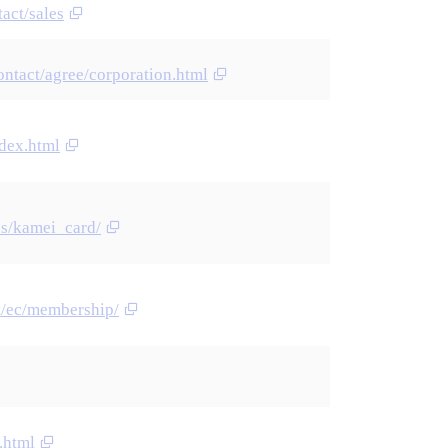
act/sales
ontact/agree/corporation.html
ndex.html
ss/kamei_card/
t/ec/membership/
.html