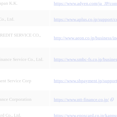
apan K.K.
https://www.adyen.com/ja_JP/cont
o., Ltd.
https://www.aplus.co.jp/support/c
REDIT SERVICE CO.,
http://www.aeon.co.jp/business/i
ance Service Co., Ltd.
https://www.smbc-fs.co.jp/busine
ent Service Corp
https://www.sbpayment.jp/suppor
ance Corporation
https://www.ntt-finance.co.jp/
d Co., Ltd.
https://www.eposcard.co.jp/kappu