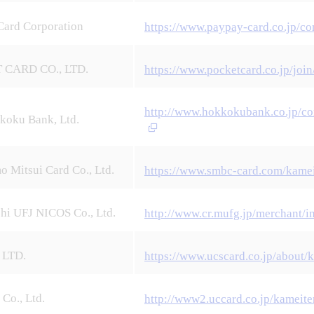
Card Corporation
https://www.paypay-card.co.jp/c
 CARD CO., LTD.
https://www.pocketcard.co.jp/join
http://www.hokkokubank.co.jp/co
koku Bank, Ltd.
 Mitsui Card Co., Ltd.
https://www.smbc-card.com/kame
hi UFJ NICOS Co., Ltd.
http://www.cr.mufg.jp/merchant/i
 LTD.
https://www.ucscard.co.jp/about/
Co., Ltd.
http://www2.uccard.co.jp/kameiten