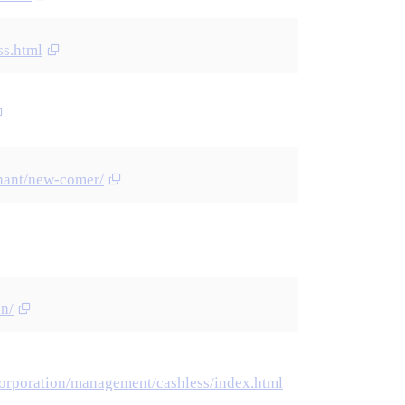
ss.html
chant/new-comer/
en/
corporation/management/cashless/index.html