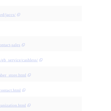
rd/jaccs/
ontact-sales
/eb_service/cashless/
ber_store.html
contact.html
ganization.html