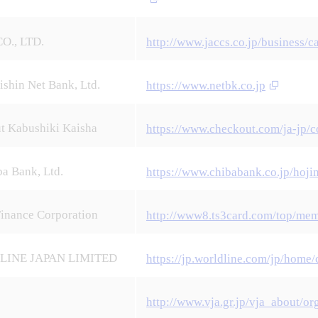
O., LTD.
http://www.jaccs.co.jp/business/ca
shin Net Bank, Ltd.
https://www.netbk.co.jp
t Kabushiki Kaisha
https://www.checkout.com/ja-jp/c
a Bank, Ltd.
https://www.chibabank.co.jp/hojin
Finance Corporation
http://www8.ts3card.com/top/mem
INE JAPAN LIMITED
https://jp.worldline.com/jp/home/
http://www.vja.gr.jp/vja_about/or