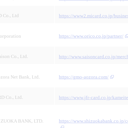
Co., Ltd
https://www2.micard.co.jp/busine
orporation
https://www.orico.co.jp/partner/
aison Co., Ltd.
http://www.saisoncard.co.jp/mer
ora Net Bank, Ltd.
https://gmo-aozora.com/
D Co., Ltd.
https://www.jfr-card.co.jp/kameit
IZUOKA BANK, LTD.
https://www.shizuokabank.co.jp/