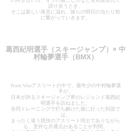
の向き合い方、オフの過ごし方などを対談形式で
語り合うとき、
そこは新しい発見に溢れ、彼らの明日の当たり前
に繋がっていきます。
葛西紀明選手（スキージャンプ）× 中
村輪夢選手（BMX）
Team Visaアスリートの中で、最年少の中村輪夢選
手が、
日本が誇るスキージャンプ界のレジェンド葛西紀
明選手を訪ねました。
合同トレーニングで打ち解けた後に行った対談で
は、
まったく違う競技のアスリート同士でありながら
も、意外な共通点があることが判明。