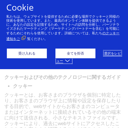
コンテンツにスキップ
Cookie
私たちは、ウェブサイトを提供するために必要な場所でクッキーと同様の
技術を使用しています。また、最高のオンライン体験を提供できるよう
に、あなたの設定を記憶するため、サイトへの訪問を分析し、パーソナラ
Visaプライバシーセンター
グローバルプライバシー
イズされたマーケティング（マーケティングパートナーを含む）を可能に
するためにそれらを使用しています。詳細については、私たち
のクッキー
通知をご
覧ください。
Visaクッキー通知
受け入れる
全てを拒否
選択をレビ
ュー
発効日：
2025年9月1日
クッキーおよびその他のテクノロジーに関するガイド
クッキー
クッキーとは、お客さまのブラウザを個別に特定した
り、お客さまのブラウザ上に情報や設定を保存したり
する目的で、webサイトからお客さまのコンピュータ
またはインターネットに接続されているその他の端末
に向けて送信される、小さなテキストファイルです。
クッキーにより、過去にwebサイトにアクセスしたこ