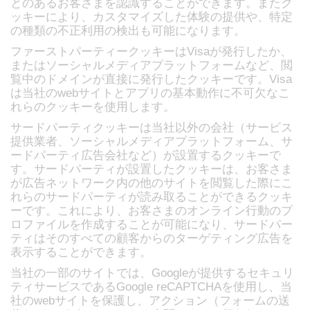
とのあるお客さまを認識することができます。またク
ッキーにより、カスタマイズした体験の提供や、特定
の種類の不正利用の検出も可能になります。
ファーストパーティークッキーはVisaが発行したか、
またはソーシャルメディアプラットフォームなど、閲
覧中のドメインが直接に発行したクッキーです。Visa
は当社のwebサイトとアプリの基本動作に不可欠なこ
れらのクッキーを使用します。
サードパーティクッキーは当社以外の会社（サービス
提供業者、ソーシャルメディアプラットフォーム、サ
ードパーティ広告会社など）が設置するクッキーで
す。サードパーティが設置したクッキーは、お客さま
が広告ネットワーク内の他のサイトを閲覧した際にこ
れらのサードパーティが読み取ることができるクッキ
ーです。これにより、お客さまのオンライン行動のプ
ロファイルを作成することが可能になり、サードパー
ティはそのすべての顧客からのターゲティング広告を
表示することができます。
当社の一部のサイトでは、Googleが提供するセキュリ
ティサービスであるGoogle reCAPTCHAを使用し、当
社のwebサイトを保護し、アクション（フォームの送