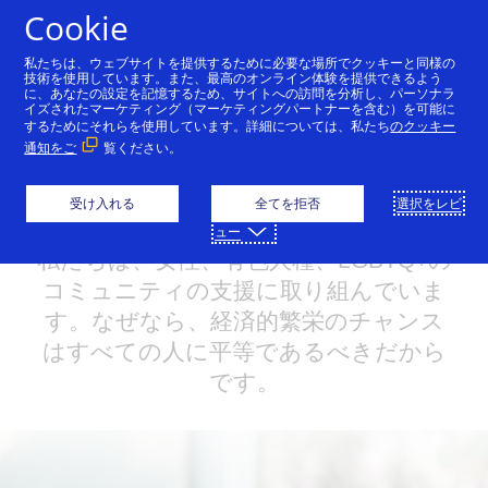
コンテンツにスキップ
Cookie
私たちは、ウェブサイトを提供するために必要な場所でクッキーと同様の
技術を使用しています。また、最高のオンライン体験を提供できるよう
に、あなたの設定を記憶するため、サイトへの訪問を分析し、パーソナラ
模範を示す
人々と可能性をつなぐ
コミュニテ
イズされたマーケティング（マーケティングパートナーを含む）を可能に
するためにそれらを使用しています。詳細については、私たち
のクッキー
通知をご
覧ください。
誰もに与えられるべき平
受け入れる
等な機会
全てを拒否
選択をレビ
ュー
私たちは、女性、有色人種、LGBTQ+の
コミュニティの支援に取り組んでいま
す。なぜなら、経済的繁栄のチャンス
はすべての人に平等であるべきだから
です。