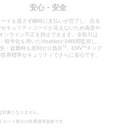
安心・安全
カードを渡さず瞬時に支払いが完了し、氏名
やセキュリティコードが見えないため偽造や
オンライン不正を抑止できます。全取引は
I・暗号化を用いたVisaNetが24時間監視し、
*3
*4
失・盗難時も原則ゼロ負担
。EMV
チップ
の世界標準セキュリティでさらに安心です。
は対象となりません。
リペイドカード取引の世界標準規格です。