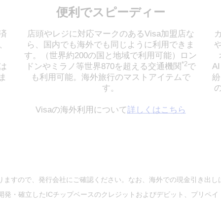
便利でスピーディー
済
店頭やレジに対応マークのあるVisa加盟店な
、
ら、国内でも海外でも同じように利用できま
す。（世界約200の国と地域で利用可能）ロン
*2
は
ドンやミラノ等世界870を超える交通機関
で
A
ま
も利用可能。海外旅行のマストアイテムで
紛
す。
Visaの海外利用について
詳しくはこちら
なりますので、発行会社にご確認ください。なお、海外での現金引き出し
、Visaの3社が開発・確立したICチップベースのクレジットおよびデビット、プ