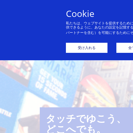
Cookie
私たちは、ウェブサイトを提供するため
供できるように、あなたの設定を記憶す
パートナーを含む）を可能にするために
Visaのタッチ決済
受け入れる
全
タッチでゆこう、
タッチでゆこう、
タッチでゆこう、
どこへでも。
どこへでも。
どこへでも。