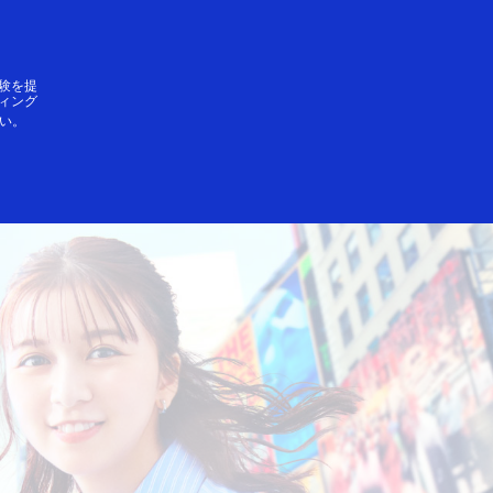
ログイン／登録
SAができること
験を提
ィング
い。
・公共交通機関​