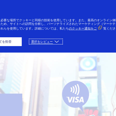
コンテンツにスキップ
個人のお客様
法人・個人事業主のお客様
VI
に必要な場所でクッキーと同様の技術を使用しています。また、最高のオンライン体
るため、サイトへの訪問を分析し、パーソナライズされたマーケティング（マーケテ
それらを使用しています。詳細については、私たち
のクッキー通知をご
覧くださ
​
スマホ・ウェアラブル決済​
ご利用可能店舗
てを拒否
選択をレビュー