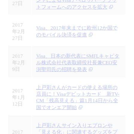
ントによるVisaデベロッパープラッ
27日
トフォームへのアクセスを拡大
2017
Visa、2017年末までに欧州12か国で
年2月
のモバイル決済を促進
27日
2017
Visa、日本の新代表にSMFLキャピタ
年2月
ル株式会社代表取締役社長兼CEO安
9日
渕聖司氏の招聘を発表
上戸彩さんがカードの使える場所の
2017
店員に！Visaデビットカード 新TV-
年1月
CM「残高見える」篇1月14日から全
12日
国でオンエア開始
上戸彩さんサイン入りエプロンや
2017
「見える化」に関連するグッズをプ