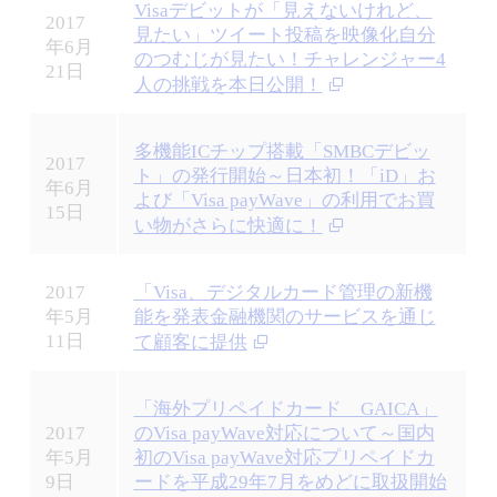
Visaデビットが「見えないけれど、
2017
見たい」ツイート投稿を映像化自分
年6月
のつむじが見たい！チャレンジャー4
21日
人の挑戦を本日公開！
多機能ICチップ搭載「SMBCデビッ
2017
ト」の発行開始～日本初！「iD」お
年6月
よび「Visa payWave」の利用でお買
15日
い物がさらに快適に！
2017
「Visa、デジタルカード管理の新機
年5月
能を発表金融機関のサービスを通じ
11日
て顧客に提供
「海外プリペイドカード GAICA」
2017
のVisa payWave対応について～国内
年5月
初のVisa payWave対応プリペイドカ
9日
ードを平成29年7月をめどに取扱開始