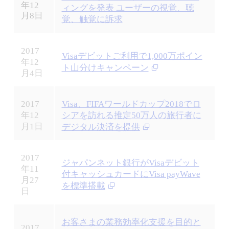
年12
ィングを発表 ユーザーの視覚、聴
お
月8日
覚、触覚に訴求
届
け
し
ま
2017
Visaデビットご利用で1,000万ポイン
す
年12
ト山分けキャンペーン
月4日
2017
Visa、FIFAワールドカップ2018でロ
年12
シアを訪れる推定50万人の旅行者に
月1日
デジタル決済を提供
2017
ジャパンネット銀行がVisaデビット
年11
付キャッシュカードにVisa payWave
月27
を標準搭載
日
お客さまの業務効率化支援を目的と
2017