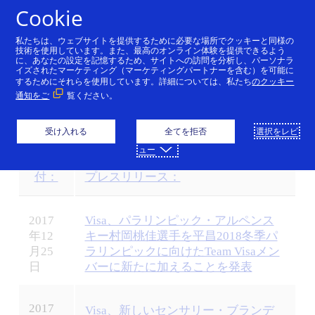
コンテンツにスキップ
Cookie
私たちは、ウェブサイトを提供するために必要な場所でクッキーと同様の
技術を使用しています。また、最高のオンライン体験を提供できるよう
に、あなたの設定を記憶するため、サイトへの訪問を分析し、パーソナラ
イズされたマーケティング（マーケティングパートナーを含む）を可能に
するためにそれらを使用しています。詳細については、私たち
のクッキー
プレスリリース (2017)
通知をご
覧ください。
受け入れる
全てを拒否
選択をレビ
ュー
日
付：
プレスリリース：
Visa
の
2017
Visa、パラリンピック・アルペンス
最
年12
キー村岡桃佳選手を平昌2018冬季パ
新
月25
ラリンピックに向けたTeam Visaメン
ニ
日
バーに新たに加えることを発表
ュ
ー
ス
2017
Visa、新しいセンサリー・ブランデ
を