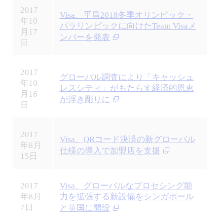
2017
Visa、平昌2018冬季オリンピック・
年10
パラリンピックに向けたTeam Visaメ
月17
ンバーを発表
日
2017
グローバル調査により「キャッシュ
年10
レスシティ」がもたらす経済的恩恵
月16
が浮き彫りに
日
2017
Visa、QRコード決済の新グローバル
年8月
仕様の導入で加盟店を支援
15日
2017
Visa、グローバルなプロセシング能
年8月
力を拡張する新設備をシンガポール
7日
と英国に開設